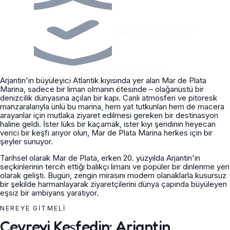
Doğrulanmış
•
Kaptanlı veya kaptansız
•
operatörler
24h içinde concierge teklifleri
Arjantin'in büyüleyici Atlantik kıyısında yer alan Mar de Plata
Marina, sadece bir liman olmanın ötesinde – olağanüstü bir
denizcilik dünyasına açılan bir kapı. Canlı atmosferi ve pitoresk
manzaralarıyla ünlü bu marina, hem yat tutkunları hem de macera
arayanlar için mutlaka ziyaret edilmesi gereken bir destinasyon
haline geldi. İster lüks bir kaçamak, ister kıyı şeridinin heyecan
verici bir keşfi arıyor olun, Mar de Plata Marina herkes için bir
şeyler sunuyor.
Tarihsel olarak Mar de Plata, erken 20. yüzyılda Arjantin'in
seçkinlerinin tercih ettiği balıkçı limanı ve popüler bir dinlenme yeri
olarak gelişti. Bugün, zengin mirasını modern olanaklarla kusursuz
bir şekilde harmanlayarak ziyaretçilerini dünya çapında büyüleyen
eşsiz bir ambiyans yaratıyor.
NEREYE GITMELI
Çevreyi Keşfedin: Arjantin