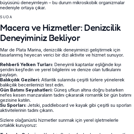
büyüsünü deneyimleyin – bu durum mikroskobik organizmalar
nedeniyle ortaya çıkar.
SUDA
Macera ve Hizmetler: Denizcilik
Deneyiminiz Bekliyor
Mar de Plata Marina, denizcilik deneyiminizi geliştirmek için
tasarlanmış heyecan verici bir dizi aktivite ve hizmet sunuyor.
Rehberli Yelken Turları:
Deneyimli kaptanlar eşliğinde kıyı
şeridini keşfedin ve yerel bilgilerini ve denize olan tutkularını
paylaşın.
Balıkçılık Gezileri:
Atlantik sularında çeşitli türlere yönelerek
balıkçılık becerilerinizi test edin.
Gün Batımı Seyahatleri:
Güneş ufkun altına doğru batarken
nefes kesen manzaraların tadını çıkararak romantik bir gün batımı
gezisine katılın.
Su Sporları:
Jetski, paddleboard ve kayak gibi çeşitli su sporları
aktivitelerinin tadını çıkarın.
Sizlere olağanüstü hizmetler sunmak için yerel işletmelerle
ortaklık kuruyoruz: