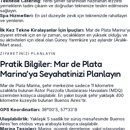
Teknede Catering:
Yerel şefler tarafından hazırlanan lezzetli
yemeklerin tadını çıkarın ve doğrudan teknenize teslim edilmesini
sağlayın.
Spa Hizmetleri:
En üst düzeyde zevk için teknenizde rahatlayın
ve yenilenin.
İlk Kez Tekne Kiralayanlar İçin İpuçları:
Mar de Plata Marina'yı
ziyaret etmek için en iyi zaman, sıcaklıkların en yüksek olduğu ve
su aktiviteleri için ideal olan Güney Yarımküre yaz aylarıdır (Aralık-
Mart arası).
ZIYARETINIZI PLANLAYIN
Pratik Bilgiler: Mar de Plata
Marina'ya Seyahatinizi Planlayın
Mar de Plata Marina, şehir merkezine sadece 11 kilometre
uzaklıkta bulunan Ástor Piazzolla Uluslararası Havaalanı (MDQ)
üzerinden kolayca ulaşılabilir. En yakın büyük şehir yaklaşık 400
kilometre kuzeyde bulunan Buenos Aires'tir.
GPS Koordinatları:
38°00'S, 57°33'B
Ulaşılabilirlik:
Yaklaşık 5 saatlik bir sürüş mesafesinde Buenos
Aires'ten otobüs veya arabayla kolayca ulaşılabilir.
Marina Tesisleri:
Marina, güvenli demirleme, yakıt istasyonları,