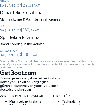
SPAIN
·
$220
BAŞLANGIÇ
/SAAT
UAE
Dubai tekne kiralama
Marina skyline & Palm Jumeirah cruises
UAE
·
$180
BAŞLANGIÇ
/SAAT
CROATIA
Split tekne kiralama
Island hopping in the Adriatic
CROATIA
·
$130
BAŞLANGIÇ
/SAAT
Mar de Plata Marina'daki tekne ve yat kiralama işlemleri GetBoat.com
aracılığıyla yapılmaktadır; unutulmaz denizcilik maceralarınız için en iyi
platformunuzdur.
GetBoat.com
Dünya genelinde yat ve tekne kiralama
pazar yeri. Teklifleri karşılaştırın,
güvenle rezervasyon yapın ve uzman
desteğiyle planlayın.
POPÜLER DESTINASYONLAR
TEKNE TÜRLERI
Miami tekne kiralama
Yat kiralama