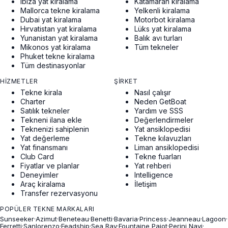
Ibiza yat kiralama
Katamaran kiralama
Mallorca tekne kiralama
Yelkenli kiralama
Dubai yat kiralama
Motorbot kiralama
Hırvatistan yat kiralama
Lüks yat kiralama
Yunanistan yat kiralama
Balık avı turları
Mikonos yat kiralama
Tüm tekneler
Phuket tekne kiralama
Tüm destinasyonlar
HIZMETLER
ŞIRKET
Tekne kirala
Nasıl çalışır
Charter
Neden GetBoat
Satılık tekneler
Yardım ve SSS
Tekneni ilana ekle
Değerlendirmeler
Teknenizi sahiplenin
Yat ansiklopedisi
Yat değerleme
Tekne kılavuzları
Yat finansmanı
Liman ansiklopedisi
Club Card
Tekne fuarları
Fiyatlar ve planlar
Yat rehberi
Deneyimler
Intelligence
Araç kiralama
İletişim
Transfer rezervasyonu
POPÜLER TEKNE MARKALARI
Sunseeker
·
Azimut
·
Beneteau
·
Benetti
·
Bavaria
·
Princess
·
Jeanneau
·
Lagoon
·
Ferretti
·
Sanlorenzo
·
Feadship
·
Sea Ray
·
Fountaine Pajot
·
Perini Navi
·