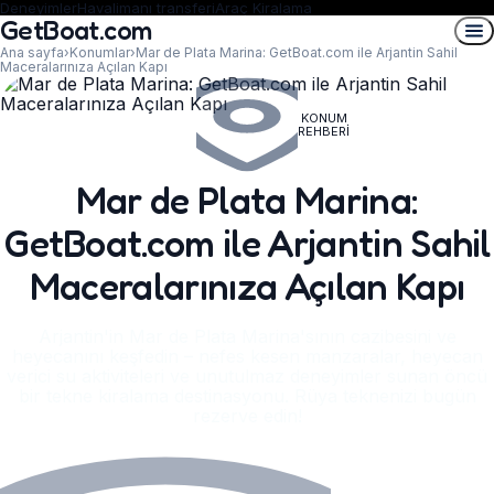
Deneyimler
Havalimanı transferi
Araç Kiralama
GetBoat.com
Ana sayfa
›
Konumlar
›
Mar de Plata Marina: GetBoat.com ile Arjantin Sahil
Maceralarınıza Açılan Kapı
KONUM
REHBERI
Mar de Plata Marina:
GetBoat.com ile Arjantin Sahil
Maceralarınıza Açılan Kapı
Arjantin'in Mar de Plata Marina'sının cazibesini ve
heyecanını keşfedin – nefes kesen manzaralar, heyecan
verici su aktiviteleri ve unutulmaz deneyimler sunan öncü
bir tekne kiralama destinasyonu. Rüya teknenizi bugün
rezerve edin!