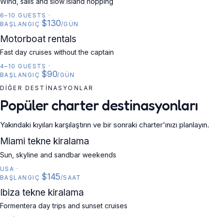
Wind, sails and slow island hopping
6–10 GUESTS
·
$130
BAŞLANGIÇ
/GÜN
MOTORBOAT
Motorboat rentals
Fast day cruises without the captain
4–10 GUESTS
·
$90
BAŞLANGIÇ
/GÜN
DIĞER DESTINASYONLAR
Popüler charter destinasyonları
Yakındaki kıyıları karşılaştırın ve bir sonraki charter'ınızı planlayın.
USA
Miami tekne kiralama
Sun, skyline and sandbar weekends
USA
·
$145
BAŞLANGIÇ
/SAAT
SPAIN
Ibiza tekne kiralama
Formentera day trips and sunset cruises