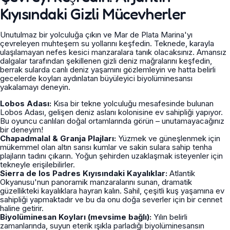
Kıyısındaki Gizli Mücevherler
Unutulmaz bir yolculuğa çıkın ve Mar de Plata Marina'yı
çevreleyen muhteşem su yollarını keşfedin. Teknede, karayla
ulaşılamayan nefes kesici manzaralara tanık olacaksınız. Amansız
dalgalar tarafından şekillenen gizli deniz mağralarını keşfedin,
berrak sularda canlı deniz yaşamını gözlemleyin ve hatta belirli
gecelerde koyları aydınlatan büyüleyici biyolüminesansı
yakalamayı deneyin.
Lobos Adası:
Kısa bir tekne yolculuğu mesafesinde bulunan
Lobos Adası, gelişen deniz aslanı kolonisine ev sahipliği yapıyor.
Bu oyuncu canlıları doğal ortamlarında görün – unutamayacağınız
bir deneyim!
Chapadmalal & Granja Plajları:
Yüzmek ve güneşlenmek için
mükemmel olan altın sarısı kumlar ve sakin sulara sahip tenha
plajların tadını çıkarın. Yoğun şehirden uzaklaşmak isteyenler için
tekneyle erişilebilirler.
Sierra de los Padres Kıyısındaki Kayalıklar:
Atlantik
Okyanusu'nun panoramik manzaralarını sunan, dramatik
güzellikteki kayalıklara hayran kalın. Sahil, çeşitli kuş yaşamına ev
sahipliği yapmaktadır ve bu da onu doğa severler için bir cennet
haline getirir.
Biyolüminesan Koyları (mevsime bağlı):
Yılın belirli
zamanlarında, suyun eterik ışıkla parladığı biyolüminesansın