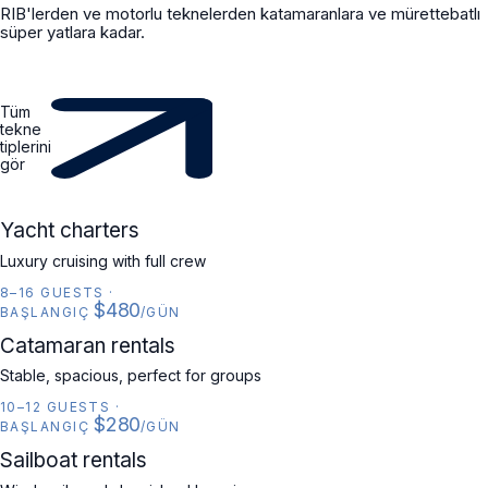
RIB'lerden ve motorlu teknelerden katamaranlara ve mürettebatlı
süper yatlara kadar.
Tüm
tekne
tiplerini
gör
YACHT
Yacht charters
Luxury cruising with full crew
8–16 GUESTS
·
$480
BAŞLANGIÇ
/GÜN
CATAMARAN
Catamaran rentals
Stable, spacious, perfect for groups
10–12 GUESTS
·
$280
BAŞLANGIÇ
/GÜN
SAILBOAT
Sailboat rentals