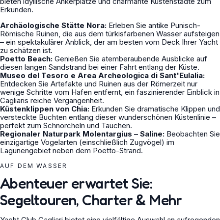
bieten idyllische Ankerplätze und charmante Küstenstädte zum
Erkunden.
Archäologische Stätte Nora:
Erleben Sie antike Punisch-
Römische Ruinen, die aus dem türkisfarbenen Wasser aufsteigen
– ein spektakulärer Anblick, der am besten vom Deck Ihrer Yacht
zu schätzen ist.
Poetto Beach:
Genießen Sie atemberaubende Ausblicke auf
diesen langen Sandstrand bei einer Fahrt entlang der Küste.
Museo del Tesoro e Area Archeologica di Sant'Eulalia:
Entdecken Sie Artefakte und Ruinen aus der Römerzeit nur
wenige Schritte vom Hafen entfernt, ein faszinierender Einblick in
Cagliaris reiche Vergangenheit.
Küstenklippen von Chia:
Erkunden Sie dramatische Klippen und
versteckte Buchten entlang dieser wunderschönen Küstenlinie –
perfekt zum Schnorcheln und Tauchen.
Regionaler Naturpark Molentargius – Saline:
Beobachten Sie
einzigartige Vogelarten (einschließlich Zugvögel) im
Lagunengebiet neben dem Poetto-Strand.
AUF DEM WASSER
Abenteuer erwartet Sie:
Segeltouren, Charter & Mehr
Yacht Club Cagliari bietet eine vielfältige Auswahl an aufregenden