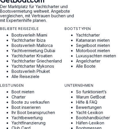
Der Marktplatz für Yachtcharter und
Bootsvermietung weltweit. Angebote
vergleichen, mit Vertrauen buchen und
mit Expertenhilfe planen.
BELIEBTE REISEZIELE
BOOTSTYPEN
Bootsverleih Miami
Yachtcharter
Yachtcharter Ibiza
Katamaran mieten
Bootsverleih Mallorca
Segelboot mieten
Yachtvermietung Dubai
Motorboot mieten
Yachtcharter Kroatien
Luxusyachten mieten
Yachtcharter Griechenland
Angelcharter
Yachtcharter Mykonos
Alle Boote
Bootsverleih Phuket
Alle Reiseziele
LEISTUNGEN
UNTERNEHMEN
Boot mieten
So funktioniert’s
Charter
Warum GetBoat
Boote zu verkaufen
Hilfe & FAQ
Boot inserieren
Bewertungen
Ihr Boot beanspruchen
Yacht-Lexikon
Yachtbewertung
Bootshandbücher
Yachtfinanzierung
Häfen-Lexikon
Club Card
Bootsmessen