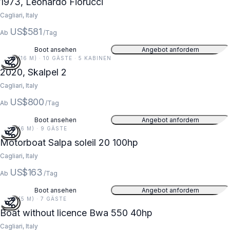
1973, Leonardo Fiorucci
Cagliari, Italy
US$581
Ab
/Tag
Boot ansehen
Angebot anfordern
51 FT (16 M) · 10 GÄSTE · 5 KABINEN
5
2020, Skalpel 2
Cagliari, Italy
US$800
Ab
/Tag
Boot ansehen
Angebot anfordern
21 FT (6 M) · 9 GÄSTE
Motorboat Salpa soleil 20 100hp
Cagliari, Italy
US$163
Ab
/Tag
Boot ansehen
Angebot anfordern
18 FT (5 M) · 7 GÄSTE
Boat without licence Bwa 550 40hp
Cagliari, Italy