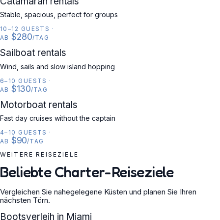
Catamaran rentals
Stable, spacious, perfect for groups
10–12 GUESTS
·
$280
AB
/TAG
SAILBOAT
Sailboat rentals
Wind, sails and slow island hopping
6–10 GUESTS
·
$130
AB
/TAG
MOTORBOAT
Motorboat rentals
Fast day cruises without the captain
4–10 GUESTS
·
$90
AB
/TAG
WEITERE REISEZIELE
Beliebte Charter-Reiseziele
Vergleichen Sie nahegelegene Küsten und planen Sie Ihren
nächsten Törn.
USA
Bootsverleih in Miami