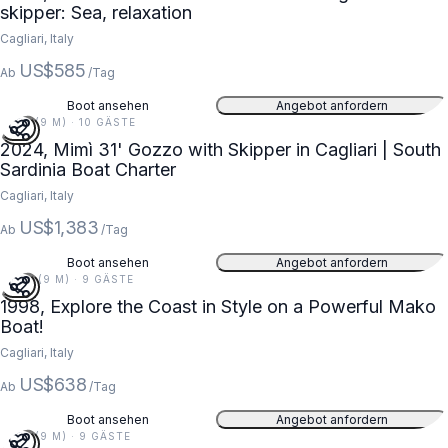
skipper: Sea, relaxation
Cagliari, Italy
US$585
Ab
/Tag
Boot ansehen
Angebot anfordern
31 FT (9 M) · 10 GÄSTE
2024, Mimì 31' Gozzo with Skipper in Cagliari | South
Sardinia Boat Charter
Cagliari, Italy
US$1,383
Ab
/Tag
Boot ansehen
Angebot anfordern
28 FT (9 M) · 9 GÄSTE
1998, Explore the Coast in Style on a Powerful Mako
Boat!
Cagliari, Italy
US$638
Ab
/Tag
Boot ansehen
Angebot anfordern
31 FT (9 M) · 9 GÄSTE