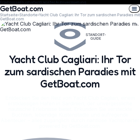
Erlebnisse
Flughafentransfer
Autovermietung
GetBoat.com
Startseite
›
Standorte
›
Yacht Club Cagliari: Ihr Tor zum sardischen Paradies mit
GetBoat.com
STANDORT-
GUIDE
Yacht Club Cagliari: Ihr Tor
zum sardischen Paradies mit
GetBoat.com
Entdecken Sie den Reiz von Yacht Club Cagliari, einem
erstklassigen Hafen in Sardinien, der unvergessliche
nautische Erlebnisse bietet. Erkunden Sie versteckte
Buchten, lebendige Küstenstädte und aufregende
Abenteuer – alles zugänglich durch nahtlose Yachtcharter
powered by GetBoat.com.