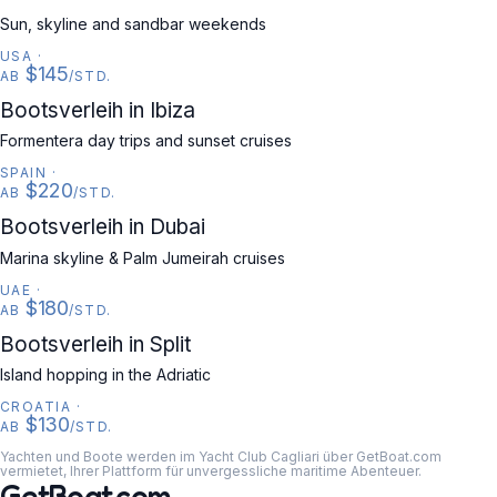
Sun, skyline and sandbar weekends
USA
·
$145
AB
/STD.
SPAIN
Bootsverleih in Ibiza
Formentera day trips and sunset cruises
SPAIN
·
$220
AB
/STD.
UAE
Bootsverleih in Dubai
Marina skyline & Palm Jumeirah cruises
UAE
·
$180
AB
/STD.
CROATIA
Bootsverleih in Split
Island hopping in the Adriatic
CROATIA
·
$130
AB
/STD.
Yachten und Boote werden im Yacht Club Cagliari über GetBoat.com
vermietet, Ihrer Plattform für unvergessliche maritime Abenteuer.
GetBoat.com