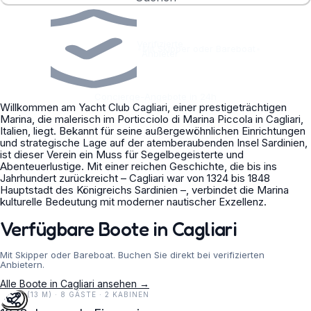
Verifizierte
•
Mit Skipper oder Bareboat
•
Anbieter
Concierge-Angebote in 24h
Willkommen am Yacht Club Cagliari, einer prestigeträchtigen
Marina, die malerisch im Porticciolo di Marina Piccola in Cagliari,
Italien, liegt. Bekannt für seine außergewöhnlichen Einrichtungen
und strategische Lage auf der atemberaubenden Insel Sardinien,
ist dieser Verein ein Muss für Segelbegeisterte und
Abenteuerlustige. Mit einer reichen Geschichte, die bis ins
Jahrhundert zurückreicht – Cagliari war von 1324 bis 1848
Hauptstadt des Königreichs Sardinien –, verbindet die Marina
kulturelle Bedeutung mit moderner nautischer Exzellenz.
Verfügbare Boote in Cagliari
Mit Skipper oder Bareboat. Buchen Sie direkt bei verifizierten
Anbietern.
Alle Boote in Cagliari ansehen →
44 FT (13 M) · 8 GÄSTE · 2 KABINEN
5