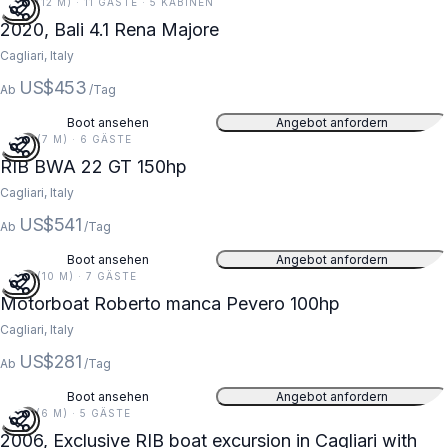
41 FT (12 M) · 11 GÄSTE · 5 KABINEN
2020, Bali 4.1 Rena Majore
Cagliari, Italy
US$453
Ab
/Tag
Boot ansehen
Angebot anfordern
22 FT (7 M) · 6 GÄSTE
RIB BWA 22 GT 150hp
Cagliari, Italy
US$541
Ab
/Tag
Boot ansehen
Angebot anfordern
33 FT (10 M) · 7 GÄSTE
Motorboat Roberto manca Pevero 100hp
Cagliari, Italy
US$281
Ab
/Tag
Boot ansehen
Angebot anfordern
19 FT (6 M) · 5 GÄSTE
2006, Exclusive RIB boat excursion in Cagliari with