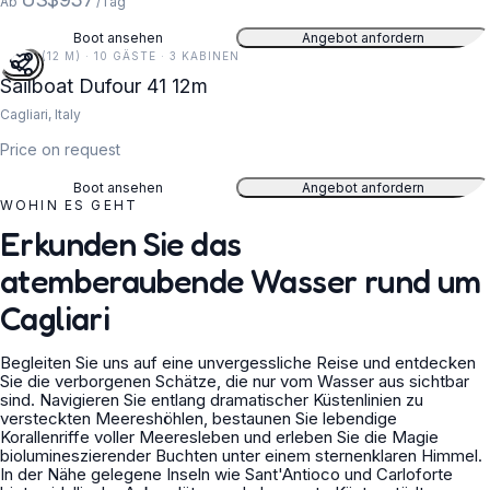
Ab
/Tag
Boot ansehen
Angebot anfordern
39 FT (12 M) · 10 GÄSTE · 3 KABINEN
Sailboat Dufour 41 12m
Cagliari, Italy
Price on request
Boot ansehen
Angebot anfordern
WOHIN ES GEHT
Erkunden Sie das
atemberaubende Wasser rund um
Cagliari
Begleiten Sie uns auf eine unvergessliche Reise und entdecken
Sie die verborgenen Schätze, die nur vom Wasser aus sichtbar
sind. Navigieren Sie entlang dramatischer Küstenlinien zu
versteckten Meereshöhlen, bestaunen Sie lebendige
Korallenriffe voller Meeresleben und erleben Sie die Magie
biolumineszierender Buchten unter einem sternenklaren Himmel.
In der Nähe gelegene Inseln wie Sant'Antioco und Carloforte