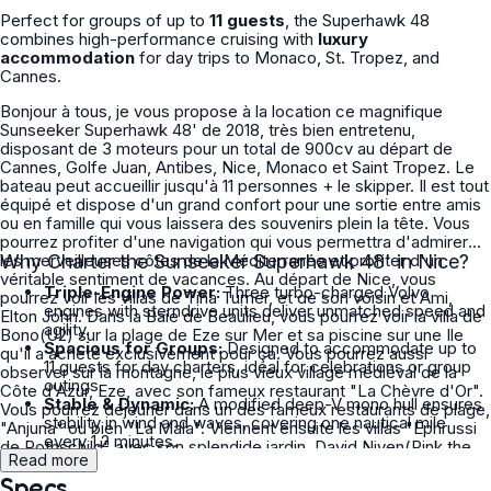
Perfect for groups of up to
11 guests
, the Superhawk 48
combines high-performance cruising with
luxury
accommodation
for day trips to Monaco, St. Tropez, and
Cannes.
Bonjour à tous, je vous propose à la location ce magnifique
Sunseeker Superhawk 48' de 2018, très bien entretenu,
disposant de 3 moteurs pour un total de 900cv au départ de
Cannes, Golfe Juan, Antibes, Nice, Monaco et Saint Tropez. Le
bateau peut accueillir jusqu'à 11 personnes + le skipper. Il est tout
équipé et dispose d'un grand confort pour une sortie entre amis
ou en famille qui vous laissera des souvenirs plein la tête. Vous
pourrez profiter d'une navigation qui vous permettra d'admirer
les merveilleuses côtes de la Méditerranée et profiter d'un
Why Charter the Sunseeker Superhawk 48' in Nice?
véritable sentiment de vacances. Au départ de Nice, vous
Triple-Engine Power:
Three turbo-charged Volvo
pourrez voir les villas de Tina Turner, et de son voisin et Ami,
engines with sterndrive units deliver unmatched speed and
Elton John. Dans la Baie de Beaulieu, vous pourrez voir la villa de
agility.
Bono(U2) sur la plage de Eze sur Mer et sa piscine sur une Ile
Spacious for Groups:
Designed to accommodate up to
qu'il a acheté exclusivement pour ça. Vous pourrez aussi
11 guests for day charters, ideal for celebrations or group
observer sur la montagne, le plus vieux village médiéval de la
outings.
Côte d'Azur, Eze, avec son fameux restaurant "La Chèvre d'Or".
Stable & Dynamic:
A modified deep-V mono hull ensures
Vous pourrez déjeuner dans un des fameux restaurants de plage,
stability in wind and waves, covering one nautical mile
"Anjuna" ou bien "La Mala". Viennent ensuite les villas "Ephrussi
every 1.2 minutes.
de Rothschild" avec son splendide jardin, David Niven(Pink the
Luxury Features:
Includes teak cockpit, birds-eye maple
Read more
Panther) et ses fenêtres en mirroirs et la villa de Paul allen(Bill
doors, Lapis blue vanity top, and full galley with storage and
Specs
Gate's associate) qu'il loue à Angelina Jolie. Passés les Ports de