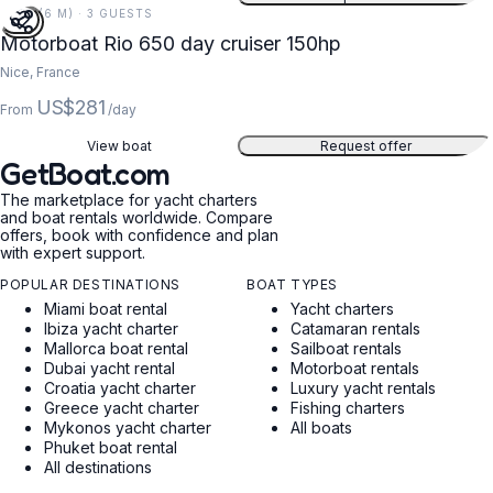
21 FT (6 M) · 3 GUESTS
Motorboat Rio 650 day cruiser 150hp
Nice, France
US$281
From
/day
View boat
Request offer
GetBoat.com
The marketplace for yacht charters
and boat rentals worldwide. Compare
offers, book with confidence and plan
with expert support.
POPULAR DESTINATIONS
BOAT TYPES
Miami boat rental
Yacht charters
Ibiza yacht charter
Catamaran rentals
Mallorca boat rental
Sailboat rentals
Dubai yacht rental
Motorboat rentals
Croatia yacht charter
Luxury yacht rentals
Greece yacht charter
Fishing charters
Mykonos yacht charter
All boats
Phuket boat rental
All destinations