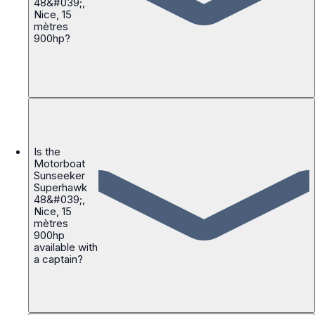
48&#039;,
Nice, 15
mètres
900hp?
Is the
Motorboat
Sunseeker
Superhawk
48&#039;,
Nice, 15
mètres
900hp
available with
a captain?