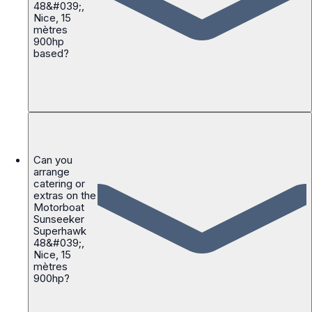
48&#039;,
Nice, 15
mètres
900hp
based?
Can you
arrange
catering or
extras on the
Motorboat
Sunseeker
Superhawk
48&#039;,
Nice, 15
mètres
900hp?