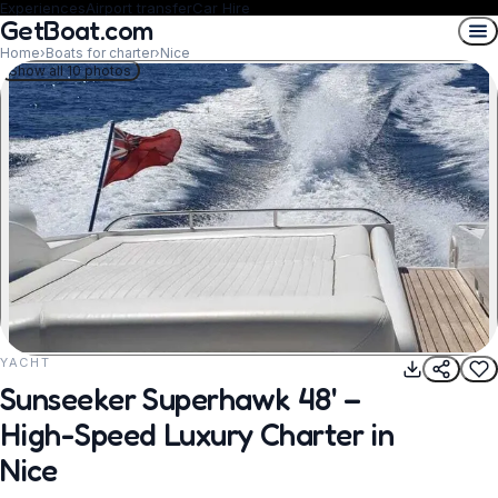
Experiences
Airport transfer
Car Hire
GetBoat.com
Home
›
Boats for charter
›
Nice
Show all 10 photos
YACHT
REQUEST TO BOOK
Sunseeker Superhawk 48' –
High-Speed Luxury Charter in
Nice