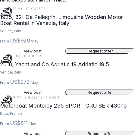
39 FT (12 M) · 10 GUESTS
1925, 32' De Pellegrini Limousine Wooden Motor
Boat Rental in Venezia, Italy
Venice, Italy
US$928
From
/day
View boat
Request offer
19 FT (6 M) · 8 GUESTS
2018, Yacht and Co Adriatic 19 Adriatic 19.5
Venice, Italy
US$272
From
/day
View boat
Request offer
30 FT (9 M) · 2 GUESTS · 1 CABIN
Motorboat Monterey 295 SPORT CRUISER 430hp
Nice, France
US$811
From
/day
View boat
Request offer