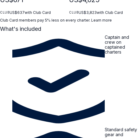
US$637
with Club Card
US$3,823
with Club Card
CLUB
CLUB
Club Card members pay 5% less on every charter.
Learn more
What's included
Captain and
crew on
captained
charters
Standard safety
gear and