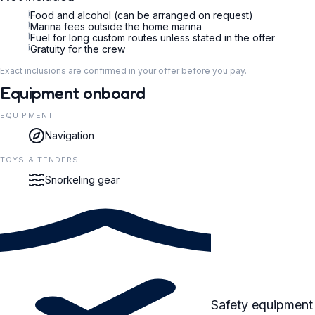
i
Food and alcohol (can be arranged on request)
i
Marina fees outside the home marina
i
Fuel for long custom routes unless stated in the offer
i
Gratuity for the crew
Exact inclusions are confirmed in your offer before you pay.
Equipment onboard
EQUIPMENT
Navigation
TOYS & TENDERS
Snorkeling gear
Safety equipment