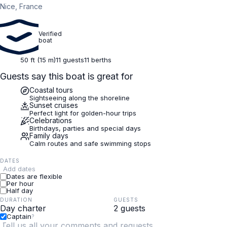
Nice, France
Verified
boat
50 ft (15 m)
11 guests
11 berths
Guests say this boat is great for
Coastal tours
Sightseeing along the shoreline
Sunset cruises
Perfect light for golden-hour trips
Celebrations
Birthdays, parties and special days
Family days
Calm routes and safe swimming stops
DATES
Add dates
Dates are flexible
Per hour
Half day
DURATION
GUESTS
Captain
?