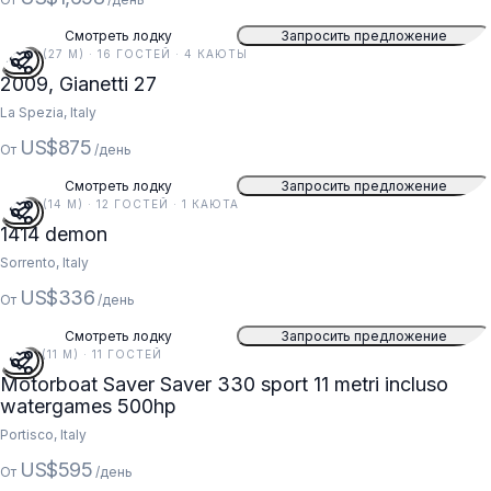
Смотреть лодку
Запросить предложение
90 FT (27 M) · 16 ГОСТЕЙ · 4 КАЮТЫ
5
2009, Gianetti 27
La Spezia, Italy
US$875
От
/день
Смотреть лодку
Запросить предложение
46 FT (14 M) · 12 ГОСТЕЙ · 1 КАЮТА
1414 demon
Sorrento, Italy
US$336
От
/день
Смотреть лодку
Запросить предложение
36 FT (11 M) · 11 ГОСТЕЙ
Motorboat Saver Saver 330 sport 11 metri incluso
watergames 500hp
Portisco, Italy
US$595
От
/день