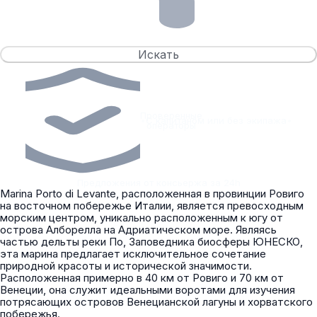
Искать
Проверенные
•
С капитаном или без экипажа
•
операторы
Предложения от консьержа за 24h
Marina Porto di Levante, расположенная в провинции Ровиго
на восточном побережье Италии, является превосходным
морским центром, уникально расположенным к югу от
острова Алборелла на Адриатическом море. Являясь
частью дельты реки По, Заповедника биосферы ЮНЕСКО,
эта марина предлагает исключительное сочетание
природной красоты и исторической значимости.
Расположенная примерно в 40 км от Ровиго и 70 км от
Венеции, она служит идеальными воротами для изучения
потрясающих островов Венецианской лагуны и хорватского
побережья.