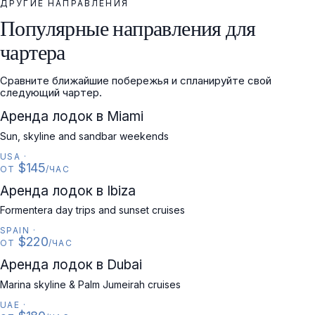
ДРУГИЕ НАПРАВЛЕНИЯ
Популярные направления для
чартера
Сравните ближайшие побережья и спланируйте свой
следующий чартер.
USA
Аренда лодок в Miami
Sun, skyline and sandbar weekends
USA
·
$145
ОТ
/ЧАС
SPAIN
Аренда лодок в Ibiza
Formentera day trips and sunset cruises
SPAIN
·
$220
ОТ
/ЧАС
UAE
Аренда лодок в Dubai
Marina skyline & Palm Jumeirah cruises
UAE
·