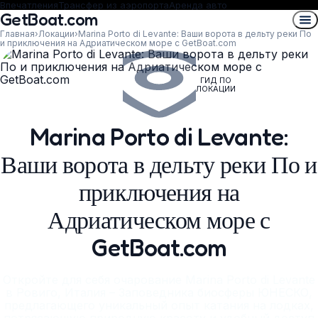
Впечатления
Трансфер из аэропорта
Аренда авто
GetBoat.com
Главная
›
Локации
›
Marina Porto di Levante: Ваши ворота в дельту реки По
и приключения на Адриатическом море с GetBoat.com
ГИД ПО
ЛОКАЦИИ
Marina Porto di Levante:
Ваши ворота в дельту реки По и
приключения на
Адриатическом море с
GetBoat.com
Откройте для себя очарование Marina Porto di Levante
в Ровиго, Италия – Заповедника биосферы ЮНЕСКО,
предлагающего уникальный опыт катания на лодках,