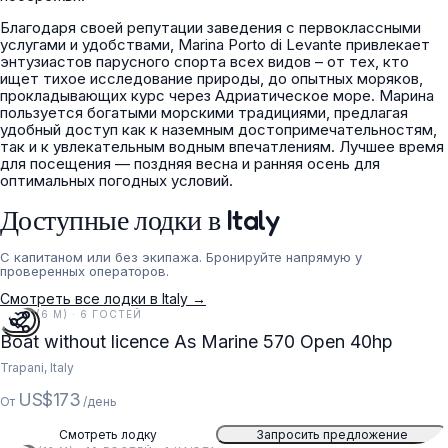
Благодаря своей репутации заведения с первоклассными
услугами и удобствами, Marina Porto di Levante привлекает
энтузиастов парусного спорта всех видов – от тех, кто
ищет тихое исследование природы, до опытных моряков,
прокладывающих курс через Адриатическое море. Марина
пользуется богатыми морскими традициями, предлагая
удобный доступ как к наземным достопримечательностям,
так и к увлекательным водным впечатлениям. Лучшее время
для посещения — поздняя весна и ранняя осень для
оптимальных погодных условий.
Доступные лодки в Italy
С капитаном или без экипажа. Бронируйте напрямую у
проверенных операторов.
Смотреть все лодки в Italy →
19 FT (6 M) · 6 ГОСТЕЙ
Boat without licence As Marine 570 Open 40hp
Trapani, Italy
US$173
От
/день
Смотреть лодку
Запросить предложение