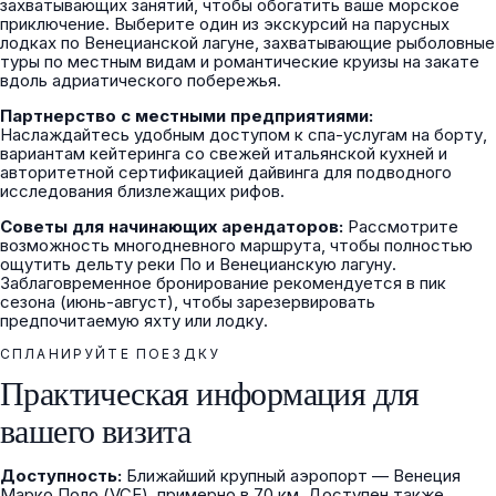
захватывающих занятий, чтобы обогатить ваше морское
приключение. Выберите один из экскурсий на парусных
лодках по Венецианской лагуне, захватывающие рыболовные
туры по местным видам и романтические круизы на закате
вдоль адриатического побережья.
Партнерство с местными предприятиями:
Наслаждайтесь удобным доступом к спа-услугам на борту,
вариантам кейтеринга со свежей итальянской кухней и
авторитетной сертификацией дайвинга для подводного
исследования близлежащих рифов.
Советы для начинающих арендаторов:
Рассмотрите
возможность многодневного маршрута, чтобы полностью
ощутить дельту реки По и Венецианскую лагуну.
Заблаговременное бронирование рекомендуется в пик
сезона (июнь-август), чтобы зарезервировать
предпочитаемую яхту или лодку.
СПЛАНИРУЙТЕ ПОЕЗДКУ
Практическая информация для
вашего визита
Доступность:
Ближайший крупный аэропорт — Венеция
Марко Поло (VCE), примерно в 70 км. Доступен также