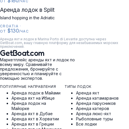
$180
ОТ
/ЧАС
CROATIA
Аренда лодок в Split
Island hopping in the Adriatic
CROATIA
·
$130
ОТ
/ЧАС
Аренда яхт и лодок в Marina Porto di Levante доступна через
GetBoat.com, вашу главную платформу для незабываемых морских
приключений.
GetBoat.com
Маркетплейс аренды яхт и лодок по
всему миру. Сравнивайте
предложения, бронируйте с
уверенностью и планируйте с
помощью экспертов.
ПОПУЛЯРНЫЕ НАПРАВЛЕНИЯ
ТИПЫ ЛОДОК
Аренда лодок в Майами
Аренда яхт
Аренда яхт на Ибице
Аренда катамаранов
Аренда лодок на
Аренда парусников
Майорке
Аренда катеров
Аренда яхт в Дубае
Аренда люкс-яхт
Аренда яхт в Хорватии
Рыболовные туры
Аренда яхт в Греции
Все лодки