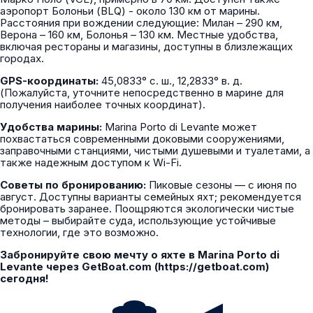
аэропорт Болоньи (BLQ) - около 130 км от марины.
Расстояния при вождении следующие: Милан – 290 км,
Верона – 160 км, Болонья – 130 км. Местные удобства,
включая рестораны и магазины, доступны в близлежащих
городах.
GPS-координаты:
45,0833° с. ш., 12,2833° в. д.
(Пожалуйста, уточните непосредственно в марине для
получения наиболее точных координат).
Удобства марины:
Marina Porto di Levante может
похвастаться современными доковыми сооружениями,
заправочными станциями, чистыми душевыми и туалетами, а
также надежным доступом к Wi-Fi.
Советы по бронированию:
Пиковые сезоны — с июня по
август. Доступны варианты семейных яхт; рекомендуется
бронировать заранее. Поощряются экологически чистые
методы – выбирайте суда, использующие устойчивые
технологии, где это возможно.
Забронируйте свою мечту о яхте в Marina Porto di
Levante через GetBoat.com (https://getboat.com)
сегодня!