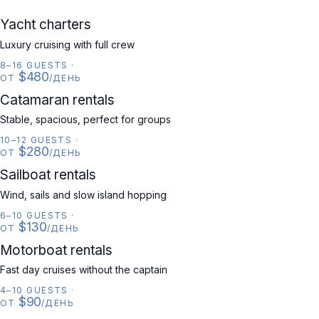
YACHT
Yacht charters
Luxury cruising with full crew
8–16 GUESTS
·
$480
ОТ
/ДЕНЬ
CATAMARAN
Catamaran rentals
Stable, spacious, perfect for groups
10–12 GUESTS
·
$280
ОТ
/ДЕНЬ
SAILBOAT
Sailboat rentals
Wind, sails and slow island hopping
6–10 GUESTS
·
$130
ОТ
/ДЕНЬ
MOTORBOAT
Motorboat rentals
Fast day cruises without the captain
4–10 GUESTS
·
$90
ОТ
/ДЕНЬ