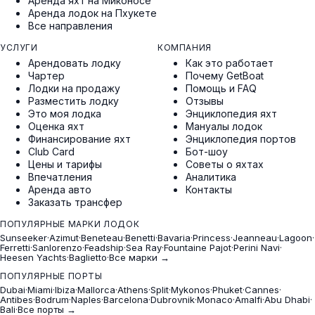
Аренда яхт на Миконосе
Аренда лодок на Пхукете
Все направления
УСЛУГИ
КОМПАНИЯ
Арендовать лодку
Как это работает
Чартер
Почему GetBoat
Лодки на продажу
Помощь и FAQ
Разместить лодку
Отзывы
Это моя лодка
Энциклопедия яхт
Оценка яхт
Мануалы лодок
Финансирование яхт
Энциклопедия портов
Club Card
Бот-шоу
Цены и тарифы
Советы о яхтах
Впечатления
Аналитика
Аренда авто
Контакты
Заказать трансфер
ПОПУЛЯРНЫЕ МАРКИ ЛОДОК
Sunseeker
·
Azimut
·
Beneteau
·
Benetti
·
Bavaria
·
Princess
·
Jeanneau
·
Lagoon
·
Ferretti
·
Sanlorenzo
·
Feadship
·
Sea Ray
·
Fountaine Pajot
·
Perini Navi
·
Heesen Yachts
·
Baglietto
·
Все марки →
ПОПУЛЯРНЫЕ ПОРТЫ
Dubai
·
Miami
·
Ibiza
·
Mallorca
·
Athens
·
Split
·
Mykonos
·
Phuket
·
Cannes
·
Antibes
·
Bodrum
·
Naples
·
Barcelona
·
Dubrovnik
·
Monaco
·
Amalfi
·
Abu Dhabi
·
Bali
·
Все порты →