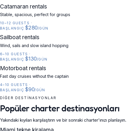
CATAMARAN
Catamaran rentals
Stable, spacious, perfect for groups
10–12 GUESTS
·
$280
BAŞLANGIÇ
/GÜN
SAILBOAT
Sailboat rentals
Wind, sails and slow island hopping
6–10 GUESTS
·
$130
BAŞLANGIÇ
/GÜN
MOTORBOAT
Motorboat rentals
Fast day cruises without the captain
4–10 GUESTS
·
$90
BAŞLANGIÇ
/GÜN
DIĞER DESTINASYONLAR
Popüler charter destinasyonları
Yakındaki kıyıları karşılaştırın ve bir sonraki charter'ınızı planlayın.
USA
Miami tekne kiralama