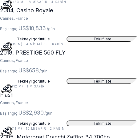
107 FT (33 M) · 8 MISAFIR · 4 KABIN
2004, Casino Royale
Cannes, France
US$10,833
Başlangıç
/gün
Tekneyi görüntüle
Teklif iste
61 FT (19 M) · 4 MISAFIR · 3 KABIN
2018, PRESTIGE 560 FLY
Cannes, France
US$658
Başlangıç
/gün
Tekneyi görüntüle
Teklif iste
40 FT (12 M) · 1 MISAFIR
Flash
Cannes, France
US$2,930
Başlangıç
/gün
Tekneyi görüntüle
Teklif iste
36 FT (11 M) · 10 MISAFIR · 2 KABIN
2005, Motorboat Cranchi Zaffiro 34 700hp