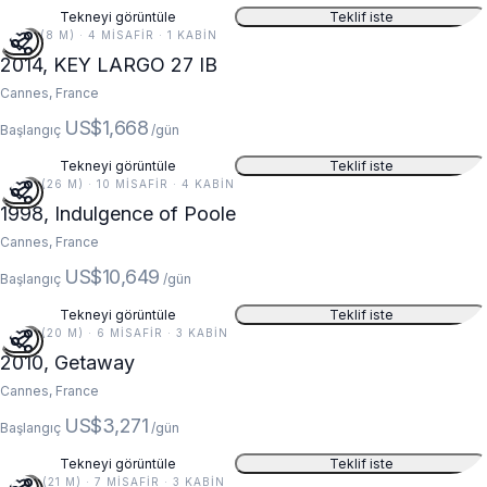
Tekneyi görüntüle
Teklif iste
27 FT (8 M) · 4 MISAFIR · 1 KABIN
2014, KEY LARGO 27 IB
Cannes, France
US$1,668
Başlangıç
/gün
Tekneyi görüntüle
Teklif iste
85 FT (26 M) · 10 MISAFIR · 4 KABIN
1998, Indulgence of Poole
Cannes, France
US$10,649
Başlangıç
/gün
Tekneyi görüntüle
Teklif iste
67 FT (20 M) · 6 MISAFIR · 3 KABIN
2010, Getaway
Cannes, France
US$3,271
Başlangıç
/gün
Tekneyi görüntüle
Teklif iste
68 FT (21 M) · 7 MISAFIR · 3 KABIN