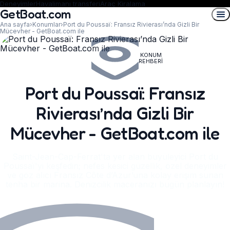
Deneyimler
Havalimanı transferi
Araç Kiralama
GetBoat.com
Ana sayfa
›
Konumlar
›
Port du Poussaï: Fransız Rivierası’nda Gizli Bir
Mücevher - GetBoat.com ile
KONUM
REHBERI
Port du Poussaï: Fransız
Rivierası’nda Gizli Bir
Mücevher - GetBoat.com ile
Saint-Jean-Cap-Ferrat'ta yer alan büyüleyici Port du
Poussaï'yi keşfedin; nefes kesici güzellik, özel deneyimler
ve göz alıcı Fransız Côte d’Azur’una kolay erişim sunan
tenha bir marina. Denizcilik maceranızı bugün planlayın!