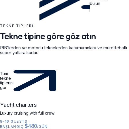
bulun
TEKNE TIPLERI
Tekne tipine göre göz atın
RIB'lerden ve motorlu teknelerden katamaranlara ve mürettebatlı
süper yatlara kadar.
Tüm
tekne
tiplerini
gör
YACHT
Yacht charters
Luxury cruising with full crew
8–16 GUESTS
·
$480
BAŞLANGIÇ
/GÜN