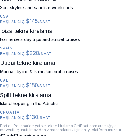
Sun, skyline and sandbar weekends
USA
·
$145
BAŞLANGIÇ
/SAAT
SPAIN
Ibiza tekne kiralama
Formentera day trips and sunset cruises
SPAIN
·
$220
BAŞLANGIÇ
/SAAT
UAE
Dubai tekne kiralama
Marina skyline & Palm Jumeirah cruises
UAE
·
$180
BAŞLANGIÇ
/SAAT
CROATIA
Split tekne kiralama
Island hopping in the Adriatic
CROATIA
·
$130
BAŞLANGIÇ
/SAAT
Port du Poussaï'de yat ve tekne kiralama GetBoat.com aracılığıyla
mevcuttur; unutulmaz deniz maceralarınız için en iyi platformunuzdur.