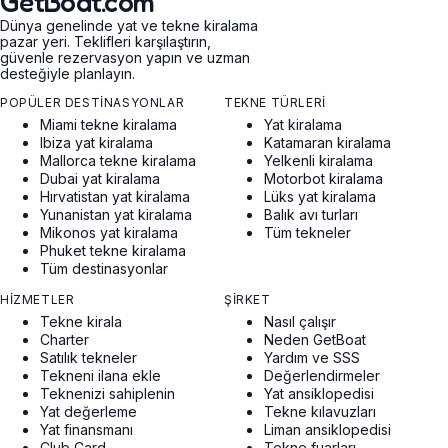
GetBoat.com
Dünya genelinde yat ve tekne kiralama
pazar yeri. Teklifleri karşılaştırın,
güvenle rezervasyon yapın ve uzman
desteğiyle planlayın.
POPÜLER DESTINASYONLAR
TEKNE TÜRLERI
Miami tekne kiralama
Yat kiralama
Ibiza yat kiralama
Katamaran kiralama
Mallorca tekne kiralama
Yelkenli kiralama
Dubai yat kiralama
Motorbot kiralama
Hırvatistan yat kiralama
Lüks yat kiralama
Yunanistan yat kiralama
Balık avı turları
Mikonos yat kiralama
Tüm tekneler
Phuket tekne kiralama
Tüm destinasyonlar
HIZMETLER
ŞIRKET
Tekne kirala
Nasıl çalışır
Charter
Neden GetBoat
Satılık tekneler
Yardım ve SSS
Tekneni ilana ekle
Değerlendirmeler
Teknenizi sahiplenin
Yat ansiklopedisi
Yat değerleme
Tekne kılavuzları
Yat finansmanı
Liman ansiklopedisi
Club Card
Tekne fuarları