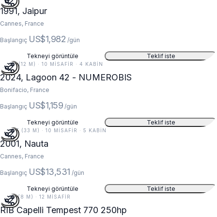
1991, Jaipur
Cannes, France
US$1,982
Başlangıç
/gün
Tekneyi görüntüle
Teklif iste
39 FT (12 M) · 10 MISAFIR · 4 KABIN
5
2024, Lagoon 42 - NUMEROBIS
Bonifacio, France
US$1,159
Başlangıç
/gün
Tekneyi görüntüle
Teklif iste
108 FT (33 M) · 10 MISAFIR · 5 KABIN
2001, Nauta
Cannes, France
US$13,531
Başlangıç
/gün
Tekneyi görüntüle
Teklif iste
25 FT (8 M) · 12 MISAFIR
RIB Capelli Tempest 770 250hp