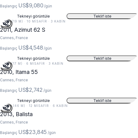
US$9,080
Başlangıç
/gün
Tekneyi görüntüle
Teklif iste
62 FT (19 M) · 10 MISAFIR · 3 KABIN
2011, Azimut 62 S
Cannes, France
US$4,548
Başlangıç
/gün
Tekneyi görüntüle
Teklif iste
55 FT (17 M) · 6 MISAFIR · 3 KABIN
2010, Itama 55
Cannes, France
US$2,742
Başlangıç
/gün
Tekneyi görüntüle
Teklif iste
152 FT (46 M) · 12 MISAFIR · 6 KABIN
5
2013, Balista
Cannes, France
US$23,845
Başlangıç
/gün