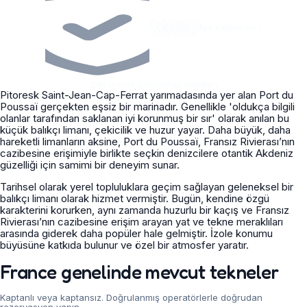
Doğrulanmış
•
Kaptanlı veya kaptansız
•
operatörler
24h içinde concierge teklifleri
Pitoresk Saint-Jean-Cap-Ferrat yarımadasında yer alan Port du
Poussaï gerçekten eşsiz bir marinadır. Genellikle 'oldukça bilgili
olanlar tarafından saklanan iyi korunmuş bir sır' olarak anılan bu
küçük balıkçı limanı, çekicilik ve huzur yayar. Daha büyük, daha
hareketli limanların aksine, Port du Poussaï, Fransız Rivierası’nın
cazibesine erişimiyle birlikte seçkin denizcilere otantik Akdeniz
güzelliği için samimi bir deneyim sunar.
Tarihsel olarak yerel topluluklara geçim sağlayan geleneksel bir
balıkçı limanı olarak hizmet vermiştir. Bugün, kendine özgü
karakterini korurken, aynı zamanda huzurlu bir kaçış ve Fransız
Rivierası’nın cazibesine erişim arayan yat ve tekne meraklıları
arasında giderek daha popüler hale gelmiştir. İzole konumu
büyüsüne katkıda bulunur ve özel bir atmosfer yaratır.
France genelinde mevcut tekneler
Kaptanlı veya kaptansız. Doğrulanmış operatörlerle doğrudan