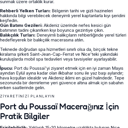
sunmak üzere ortaklık kurar.
Rehberli Yelken Turları:
Bölgenin tarihi ve gizli hazineleri
hakkında bilgi verebilecek deneyimli yerel kaptanlarla kıyı şeridini
keşfedin.
Gün Batımı Gezileri:
Akdeniz üzerinde nefes kesici gün
batımının tadını çıkarırken kıyı boyunca gezintiye çıkın.
Balıkçılık Turları:
Deneyimli balıkçıların rehberliğinde yerel türleri
hedefleyerek bir balıkçılık macerasına atılın.
Teknede doğrudan spa hizmetleri sınırlı olsa da, birçok tekne
kiralama şirketi Saint-Jean-Cap-Ferrat ve Nice'teki yakındaki
kuruluşlarda mobil spa tedavileri veya tavsiyeler ayarlayabilir.
İpucu:
Port du Poussaï'yi ziyaret etmek için en iyi zaman Mayıs
ayından Eylül ayına kadar olan ilkbahar sonu ile yaz başı aylarıdır;
hava koşulları idealdir ve Akdeniz iklimi en güzel halindedir. Tepe
sezonunda bir demirleme yeri güvence altına almak için sabahın
erken saatlerinde gelin.
ZIYARETINIZI PLANLAYIN
Port du Poussaï Macerağınız İçin
Pratik Bilgiler
Erişilebilirlik:
Yaklaşık 15-20 kilometre uzaklıkta bulunan Nice