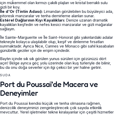
için mükemmel olan kırmızı çakıllı plajları ve kristal berraklı sulu
gizli bir koy.
Île d'Or (Tintin Adası):
Limandan görülebilen bu büyüleyici ada,
pitoresk manzaralar ve tenha demirleme alanları sunar.
Estérel Dağlarının Kıyı Kayalıkları:
Denize uzanan dramatik
kayalıkları keşfedin ve nefes kesici manzaralar ve gizli mağaralar
sağlayın.
Île Sainte-Marguerite ve Île Saint-Honorat gibi yakınlardaki adalar
tekneyle kolayca ulaşılabilir olup, keşif ve dinlenme fırsatları
sunmaktadır. Ayrıca Nice, Cannes ve Monaco gibi sahil kasabaları
günübirlik geziler için de erişim içindedir.
Baytın içinde sık sık görülen yunus sürüleri için gözünüzü dört
açın! Bölge ayrıca göç yolu üzerinde olan kuş türleriyle de bilinir,
bu da onu doğa severler için ilgi çekici bir yer haline getirir.
SUDA
Port du Poussaï'de Macera ve
Deneyimler
Port du Poussaï kendisi küçük ve tenha olmasına rağmen,
denizcilik deneyiminizi zenginleştirecek çok sayıda etkinlik
mevcuttur. Yerel işletmeler tekne kiralayanlar için çeşitli hizmetler