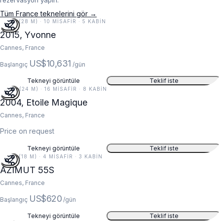
rezervasyon yapın.
Tüm France teknelerini gör →
92 FT (28 M) · 10 MISAFIR · 5 KABIN
2015, Yvonne
Cannes, France
US$10,631
Başlangıç
/gün
Tekneyi görüntüle
Teklif iste
80 FT (24 M) · 16 MISAFIR · 8 KABIN
2004, Etoile Magique
Cannes, France
Price on request
Tekneyi görüntüle
Teklif iste
59 FT (18 M) · 4 MISAFIR · 3 KABIN
AZIMUT 55S
Cannes, France
US$620
Başlangıç
/gün
Tekneyi görüntüle
Teklif iste