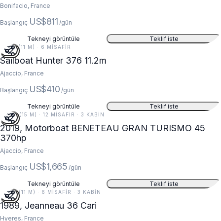
Bonifacio, France
US$811
Başlangıç
/gün
Tekneyi görüntüle
Teklif iste
37 FT (11 M) · 6 MISAFIR
Sailboat Hunter 376 11.2m
Ajaccio, France
US$410
Başlangıç
/gün
Tekneyi görüntüle
Teklif iste
48 FT (15 M) · 12 MISAFIR · 3 KABIN
2019, Motorboat BENETEAU GRAN TURISMO 45
370hp
Ajaccio, France
US$1,665
Başlangıç
/gün
Tekneyi görüntüle
Teklif iste
36 FT (11 M) · 6 MISAFIR · 3 KABIN
1989, Jeanneau 36 Cari
Hyeres, France