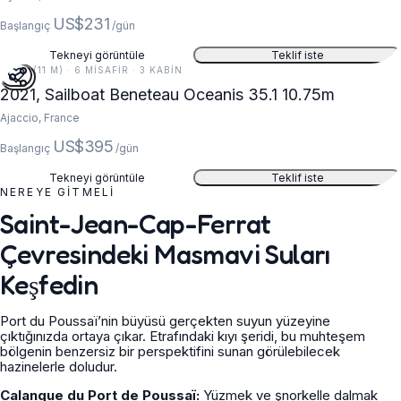
US$231
Başlangıç
/gün
Tekneyi görüntüle
Teklif iste
35 FT (11 M) · 6 MISAFIR · 3 KABIN
2021, Sailboat Beneteau Oceanis 35.1 10.75m
Ajaccio, France
US$395
Başlangıç
/gün
Tekneyi görüntüle
Teklif iste
NEREYE GITMELI
Saint-Jean-Cap-Ferrat
Çevresindeki Masmavi Suları
Keşfedin
Port du Poussaï’nin büyüsü gerçekten suyun yüzeyine
çıktığınızda ortaya çıkar. Etrafındaki kıyı şeridi, bu muhteşem
bölgenin benzersiz bir perspektifini sunan görülebilecek
hazinelerle doludur.
Calanque du Port de Poussaï:
Yüzmek ve şnorkelle dalmak