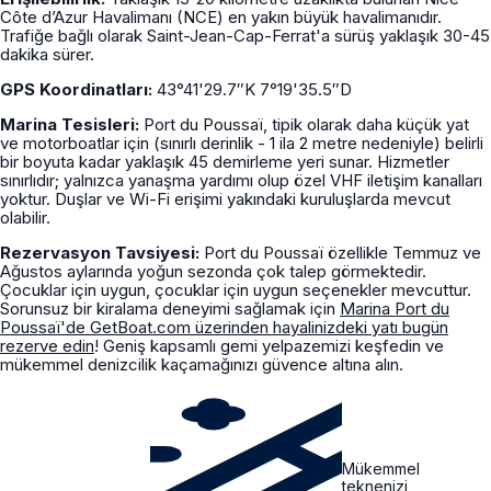
Côte d’Azur Havalimanı (NCE) en yakın büyük havalimanıdır.
Trafiğe bağlı olarak Saint-Jean-Cap-Ferrat'a sürüş yaklaşık 30-45
dakika sürer.
GPS Koordinatları:
43°41'29.7″K 7°19'35.5″D
Marina Tesisleri:
Port du Poussaï, tipik olarak daha küçük yat
ve motorboatlar için (sınırlı derinlik - 1 ila 2 metre nedeniyle) belirli
bir boyuta kadar yaklaşık 45 demirleme yeri sunar. Hizmetler
sınırlıdır; yalnızca yanaşma yardımı olup özel VHF iletişim kanalları
yoktur. Duşlar ve Wi-Fi erişimi yakındaki kuruluşlarda mevcut
olabilir.
Rezervasyon Tavsiyesi:
Port du Poussaï özellikle Temmuz ve
Ağustos aylarında yoğun sezonda çok talep görmektedir.
Çocuklar için uygun, çocuklar için uygun seçenekler mevcuttur.
Sorunsuz bir kiralama deneyimi sağlamak için
Marina Port du
Poussaï'de GetBoat.com üzerinden hayalinizdeki yatı bugün
rezerve edin
! Geniş kapsamlı gemi yelpazemizi keşfedin ve
mükemmel denizcilik kaçamağınızı güvence altına alın.
Mükemmel
teknenizi