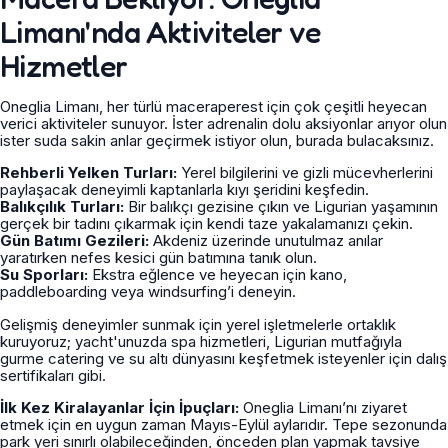
Limanı'nda Aktiviteler ve
Hizmetler
Oneglia Limanı, her türlü maceraperest için çok çeşitli heyecan
verici aktiviteler sunuyor. İster adrenalin dolu aksiyonlar arıyor olun
ister suda sakin anlar geçirmek istiyor olun, burada bulacaksınız.
Rehberli Yelken Turları:
Yerel bilgilerini ve gizli mücevherlerini
paylaşacak deneyimli kaptanlarla kıyı şeridini keşfedin.
Balıkçılık Turları:
Bir balıkçı gezisine çıkın ve Ligurian yaşamının
gerçek bir tadını çıkarmak için kendi taze yakalamanızı çekin.
Gün Batımı Gezileri:
Akdeniz üzerinde unutulmaz anılar
yaratırken nefes kesici gün batımına tanık olun.
Su Sporları:
Ekstra eğlence ve heyecan için kano,
paddleboarding veya windsurfing’i deneyin.
Gelişmiş deneyimler sunmak için yerel işletmelerle ortaklık
kuruyoruz; yacht'unuzda spa hizmetleri, Ligurian mutfağıyla
gurme catering ve su altı dünyasını keşfetmek isteyenler için dalış
sertifikaları gibi.
İlk Kez Kiralayanlar İçin İpuçları:
Oneglia Limanı’nı ziyaret
etmek için en uygun zaman Mayıs-Eylül aylarıdır. Tepe sezonunda
park yeri sınırlı olabileceğinden, önceden plan yapmak tavsiye