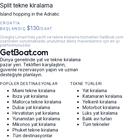
CROATIA
Split tekne kiralama
Island hopping in the Adriatic
CROATIA
·
$130
BAŞLANGIÇ
/SAAT
Oneglia Limanı’nda yacht ve tekne kiralama hizmetleri GetBoat.com
üzerinden sunulmaktadır, unutulmaz deniz maceralarınız için en iyi
platformunuzdur.
GetBoat.com
Dünya genelinde yat ve tekne kiralama
pazar yeri. Teklifleri karşılaştırın,
güvenle rezervasyon yapın ve uzman
desteğiyle planlayın.
POPÜLER DESTINASYONLAR
TEKNE TÜRLERI
Miami tekne kiralama
Yat kiralama
Ibiza yat kiralama
Katamaran kiralama
Mallorca tekne kiralama
Yelkenli kiralama
Dubai yat kiralama
Motorbot kiralama
Hırvatistan yat kiralama
Lüks yat kiralama
Yunanistan yat kiralama
Balık avı turları
Mikonos yat kiralama
Tüm tekneler
Phuket tekne kiralama
Tüm destinasyonlar