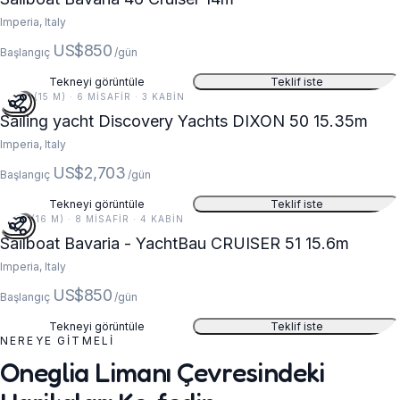
Imperia, Italy
US$850
Başlangıç
/gün
Tekneyi görüntüle
Teklif iste
50 FT (15 M) · 6 MISAFIR · 3 KABIN
Sailing yacht Discovery Yachts DIXON 50 15.35m
Imperia, Italy
US$2,703
Başlangıç
/gün
Tekneyi görüntüle
Teklif iste
51 FT (16 M) · 8 MISAFIR · 4 KABIN
Sailboat Bavaria - YachtBau CRUISER 51 15.6m
Imperia, Italy
US$850
Başlangıç
/gün
Tekneyi görüntüle
Teklif iste
NEREYE GITMELI
Oneglia Limanı Çevresindeki