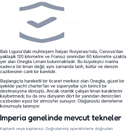
Doğrulanmış
•
Kaptanlı veya kaptansız
•
operatörler
24h içinde concierge teklifleri
Batı Liguria’daki muhteşem İtalyan Rıviyerası’nda, Cenova’dan
yaklaşık 120 kilometre ve Fransız sınırından 60 kilometre uzakta
yer alan Oneglia Limanı bulunmaktadır. Bu büyüleyici marina
sadece bir liman değil; aynı zamanda tarih, kültür ve denizin
cazibesinin canlı bir kanıtıdır.
Başlangıçta hareketli bir ticaret merkezi olan Oneglia, güzel bir
şekilde yacht charter’ları ve süperyatlar için birincil bir
destinasyona dönüştü. Ancak otantik çalışan liman karakterini
kaybetmedi; bu da onu dünyanın dört bir yanından denizcileri
cezbeden eşsiz bir atmosfer sunuyor. Olağanüstü demirleme
konumuyla tanınıyor.
Imperia genelinde mevcut tekneler
Kaptanlı veya kaptansız. Doğrulanmış operatörlerle doğrudan