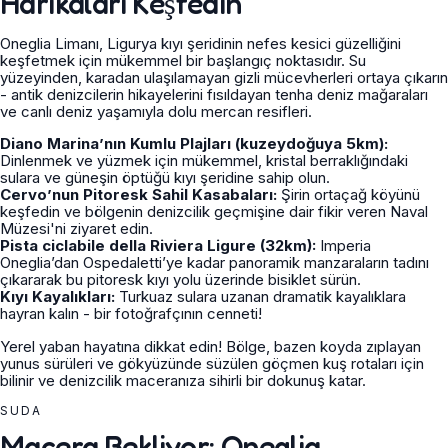
Harikaları Keşfedin
Oneglia Limanı, Ligurya kıyı şeridinin nefes kesici güzelliğini
keşfetmek için mükemmel bir başlangıç noktasıdır. Su
yüzeyinden, karadan ulaşılamayan gizli mücevherleri ortaya çıkarın
- antik denizcilerin hikayelerini fısıldayan tenha deniz mağaraları
ve canlı deniz yaşamıyla dolu mercan resifleri.
Diano Marina’nın Kumlu Plajları (kuzeydoğuya 5km):
Dinlenmek ve yüzmek için mükemmel, kristal berraklığındaki
sulara ve güneşin öptüğü kıyı şeridine sahip olun.
Cervo’nun Pitoresk Sahil Kasabaları:
Şirin ortaçağ köyünü
keşfedin ve bölgenin denizcilik geçmişine dair fikir veren Naval
Müzesi'ni ziyaret edin.
Pista ciclabile della Riviera Ligure (32km):
Imperia
Oneglia’dan Ospedaletti’ye kadar panoramik manzaraların tadını
çıkararak bu pitoresk kıyı yolu üzerinde bisiklet sürün.
Kıyı Kayalıkları:
Turkuaz sulara uzanan dramatik kayalıklara
hayran kalın - bir fotoğrafçının cenneti!
Yerel yaban hayatına dikkat edin! Bölge, bazen koyda zıplayan
yunus sürüleri ve gökyüzünde süzülen göçmen kuş rotaları için
bilinir ve denizcilik maceranıza sihirli bir dokunuş katar.
SUDA
Macera Bekliyor: Oneglia