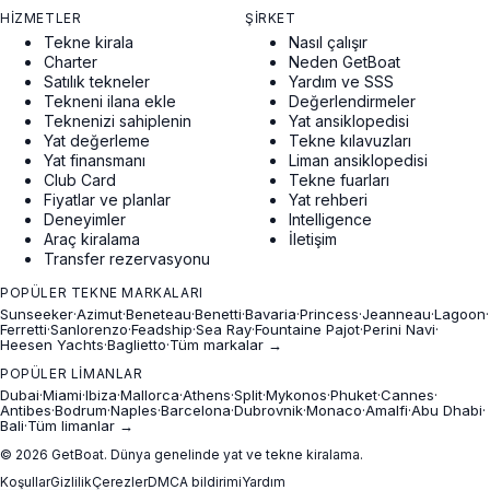
HIZMETLER
ŞIRKET
Tekne kirala
Nasıl çalışır
Charter
Neden GetBoat
Satılık tekneler
Yardım ve SSS
Tekneni ilana ekle
Değerlendirmeler
Teknenizi sahiplenin
Yat ansiklopedisi
Yat değerleme
Tekne kılavuzları
Yat finansmanı
Liman ansiklopedisi
Club Card
Tekne fuarları
Fiyatlar ve planlar
Yat rehberi
Deneyimler
Intelligence
Araç kiralama
İletişim
Transfer rezervasyonu
POPÜLER TEKNE MARKALARI
Sunseeker
·
Azimut
·
Beneteau
·
Benetti
·
Bavaria
·
Princess
·
Jeanneau
·
Lagoon
·
Ferretti
·
Sanlorenzo
·
Feadship
·
Sea Ray
·
Fountaine Pajot
·
Perini Navi
·
Heesen Yachts
·
Baglietto
·
Tüm markalar →
POPÜLER LIMANLAR
Dubai
·
Miami
·
Ibiza
·
Mallorca
·
Athens
·
Split
·
Mykonos
·
Phuket
·
Cannes
·
Antibes
·
Bodrum
·
Naples
·
Barcelona
·
Dubrovnik
·
Monaco
·
Amalfi
·
Abu Dhabi
·
Bali
·
Tüm limanlar →
© 2026 GetBoat. Dünya genelinde yat ve tekne kiralama.
Koşullar
Gizlilik
Çerezler
DMCA bildirimi
Yardım