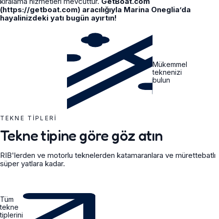
kiralama hizmetleri mevcuttur.
GetBoat.com
(https://getboat.com) aracılığıyla Marina Oneglia’da
hayalinizdeki yatı bugün ayırtın!
Mükemmel
teknenizi
bulun
TEKNE TIPLERI
Tekne tipine göre göz atın
RIB'lerden ve motorlu teknelerden katamaranlara ve mürettebatlı
süper yatlara kadar.
Tüm
tekne
tiplerini