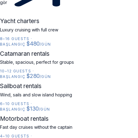
gör
YACHT
Yacht charters
Luxury cruising with full crew
8–16 GUESTS
·
$480
BAŞLANGIÇ
/GÜN
CATAMARAN
Catamaran rentals
Stable, spacious, perfect for groups
10–12 GUESTS
·
$280
BAŞLANGIÇ
/GÜN
SAILBOAT
Sailboat rentals
Wind, sails and slow island hopping
6–10 GUESTS
·
$130
BAŞLANGIÇ
/GÜN
MOTORBOAT
Motorboat rentals
Fast day cruises without the captain
4–10 GUESTS
·