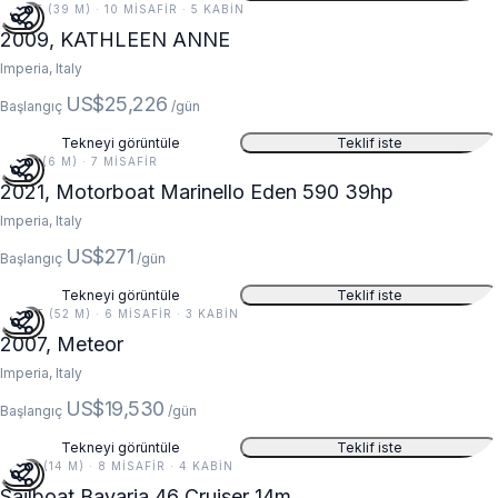
128 FT (39 M) · 10 MISAFIR · 5 KABIN
2009, KATHLEEN ANNE
Imperia, Italy
US$25,226
Başlangıç
/gün
Tekneyi görüntüle
Teklif iste
20 FT (6 M) · 7 MISAFIR
2021, Motorboat Marinello Eden 590 39hp
Imperia, Italy
US$271
Başlangıç
/gün
Tekneyi görüntüle
Teklif iste
169 FT (52 M) · 6 MISAFIR · 3 KABIN
2007, Meteor
Imperia, Italy
US$19,530
Başlangıç
/gün
Tekneyi görüntüle
Teklif iste
46 FT (14 M) · 8 MISAFIR · 4 KABIN
Sailboat Bavaria 46 Cruiser 14m