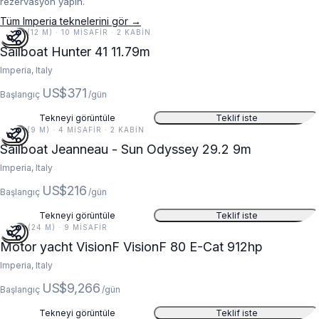
rezervasyon yapın.
Tüm Imperia teknelerini gör →
39 FT (12 M) · 10 MISAFIR · 2 KABIN
Sailboat Hunter 41 11.79m
Imperia, Italy
US$371
Başlangıç
/gün
Tekneyi görüntüle
Teklif iste
30 FT (9 M) · 4 MISAFIR · 2 KABIN
Sailboat Jeanneau - Sun Odyssey 29.2 9m
Imperia, Italy
US$216
Başlangıç
/gün
Tekneyi görüntüle
Teklif iste
80 FT (24 M) · 9 MISAFIR
Motor yacht VisionF VisionF 80 E-Cat 912hp
Imperia, Italy
US$9,266
Başlangıç
/gün
Tekneyi görüntüle
Teklif iste