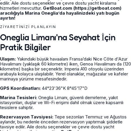
edilir. Aile dostu seçenekler ve çevre dostu yacht kiralama
hizmetleri mevcuttur.
GetBoat.com (https://getboat.com)
aracılığıyla Marina Oneglia’da hayalinizdeki yatı bugün
ayırtın!
ZIYARETINIZI PLANLAYIN
Oneglia Limanı'na Seyahat İçin
Pratik Bilgiler
Ulaşım:
Yakındaki büyük havaalanı Fransa’daki Nice Côte d'Azur
Havalimanı (yaklaşık 60 kilometre) iken, Genoa Havalimanı da (120
kilometre) başka bir seçenektir. Imperia A10 otoyolu üzerinden
arabayla kolayca ulaşılabilir. Yerel olanaklar, mağazalar ve kafeler
marinaya yürüme mesafesindedir.
GPS Koordinatları:
44°23'36"K 8°45'17"D
Marina Tesisleri:
Oneglia Limanı, güvenli demirleme, yakıt
istasyonları, duşlar ve Wi-Fi erişimi dahil olmak üzere kapsamlı
tesislere sahiptir.
Rezervasyon Tavsiyesi:
Tepe sezonları Temmuz ve Ağustos
aylarıdır, bu nedenle önceden rezervasyon yaptırmak şiddetle
tavsiye edilir. Aile dostu seçenekler ve çevre dostu yacht