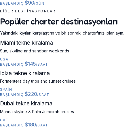
$90
BAŞLANGIÇ
/GÜN
DIĞER DESTINASYONLAR
Popüler charter destinasyonları
Yakındaki kıyıları karşılaştırın ve bir sonraki charter'ınızı planlayın.
USA
Miami tekne kiralama
Sun, skyline and sandbar weekends
USA
·
$145
BAŞLANGIÇ
/SAAT
SPAIN
Ibiza tekne kiralama
Formentera day trips and sunset cruises
SPAIN
·
$220
BAŞLANGIÇ
/SAAT
UAE
Dubai tekne kiralama
Marina skyline & Palm Jumeirah cruises
UAE
·
$180
BAŞLANGIÇ
/SAAT