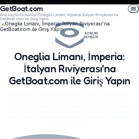
Deneyimler
Havalimanı transferi
Araç Kiralama
GetBoat.com
Ana sayfa
›
Konumlar
›
Oneglia Limanı, İmperia: İtalyan Rıviyerası'na
GetBoat.com ile Giriş Yapın
KONUM
REHBERI
Oneglia Limanı, İmperia:
İtalyan Rıviyerası'na
GetBoat.com ile Giriş Yapın
İmperia’daki Oneglia Limanı’nın büyüsünü keşfedin –
tarihin, doğal güzelliğin ve denizcilik macerasının
büyüleyici bir karışımı. Gizli koyları keşfedin, heyecan
verici su sporlarının tadını çıkarın ve unutulmaz anılar
yaratın. Yacht kiralama hizmetinizi bugün GetBoat.com
aracılığıyla ayırtın!