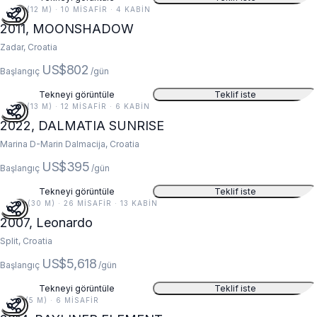
38 FT (12 M) · 10 MISAFIR · 4 KABIN
2011, MOONSHADOW
Zadar, Croatia
US$802
Başlangıç
/gün
Tekneyi görüntüle
Teklif iste
42 FT (13 M) · 12 MISAFIR · 6 KABIN
2022, DALMATIA SUNRISE
Marina D-Marin Dalmacija, Croatia
US$395
Başlangıç
/gün
Tekneyi görüntüle
Teklif iste
99 FT (30 M) · 26 MISAFIR · 13 KABIN
2007, Leonardo
Split, Croatia
US$5,618
Başlangıç
/gün
Tekneyi görüntüle
Teklif iste
16 FT (5 M) · 6 MISAFIR