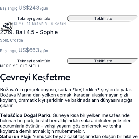
US$243
Başlangıç
/gün
Tekneyi görüntüle
Teklif iste
44 FT (13 M) · 12 MISAFIR · 6 KABIN
2019, Bali 4.5 - Sophie
Split, Croatia
US$663
Başlangıç
/gün
Tekneyi görüntüle
Teklif iste
NEREYE GITMELI
Çevreyi Keşfetme
Božava’nın gerçek büyüsü, sudan *keşfedilen* şeylerde yatar.
Božava Marina'dan yelken açmak, karadan ulaşılamayan gizli
koyların, dramatik kıyı şeridinin ve bakir adaların dünyasını açığa
çıkarır.
Telašćica Doğal Parkı:
Güneye kısa bir yelken mesafesinde
bulunan bu park, kristal berraklığındaki sulara dökülen yükselen
uçurumlarla övünür - vahşi yaşamı gözlemlemek ve tenha
koylarda demir atmak için mükemmeldir.
Saharun Plajı:
Yumuşak beyaz çakıl taşlarından oluşan bir hilal ve