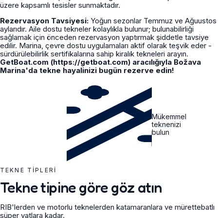
üzere kapsamlı tesisler sunmaktadır.
Rezervasyon Tavsiyesi:
Yoğun sezonlar Temmuz ve Ağuustos
aylarıdır. Aile dostu tekneler kolaylıkla bulunur; bulunabilirliği
sağlamak için önceden rezervasyon yaptırmak şiddetle tavsiye
edilir. Marina, çevre dostu uygulamaları aktif olarak teşvik eder -
sürdürülebilirlik sertifikalarına sahip kiralık tekneleri arayın.
GetBoat.com (https://getboat.com) aracılığıyla Božava
Marina'da tekne hayalinizi bugün rezerve edin!
Mükemmel
teknenizi
bulun
TEKNE TIPLERI
Tekne tipine göre göz atın
RIB'lerden ve motorlu teknelerden katamaranlara ve mürettebatlı
süper yatlara kadar.