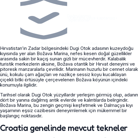
Doğrulanmış
•
Kaptanlı veya kaptansız
•
operatörler
24h içinde concierge teklifleri
Hırvatistan’ın Zadar bölgesindeki Dugi Otok adasının kuzeydoğu
kıyısında yer alan Božava Marina, nefes kesen doğal güzellikler
arasında sakin bir kaçış sunan gizli bir mücevherdir. Kalabalık
turistik merkezlerin aksine, Božava otantik bir Hırvat deneyimi ve
pitoresk manzaralarla çevrilidir. Marinanın huzurlu bir cennet olarak
ünü, kokulu çam ağaçları ve nazikçe sessiz koyu kucaklayan
çiçekli bitki örtüsüyle çerçevelenen Božava köyünün içindeki
konumuyla ilgilidir.
Tarihsel olarak Dugi Otok yüzyıllardır yerleşim görmüş olup, adanın
dört bir yanına dağılmış antik evlerde ve kalıntılarda belirgindir.
Božava Marina, bu zengin geçmişi keşfetmek ve Dalmaçya kıyı
yaşamının eşsiz cazibesini deneyimlemek için mükemmel bir
başlangıç noktasıdır.
Croatia genelinde mevcut tekneler