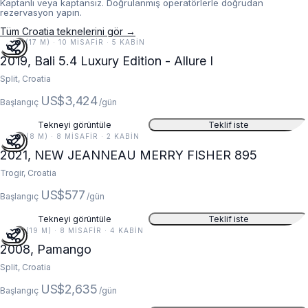
Kaptanlı veya kaptansız. Doğrulanmış operatörlerle doğrudan
rezervasyon yapın.
Tüm Croatia teknelerini gör →
55 FT (17 M) · 10 MISAFIR · 5 KABIN
2019, Bali 5.4 Luxury Edition - Allure I
Split, Croatia
US$3,424
Başlangıç
/gün
Tekneyi görüntüle
Teklif iste
26 FT (8 M) · 8 MISAFIR · 2 KABIN
2021, NEW JEANNEAU MERRY FISHER 895
Trogir, Croatia
US$577
Başlangıç
/gün
Tekneyi görüntüle
Teklif iste
62 FT (19 M) · 8 MISAFIR · 4 KABIN
2008, Pamango
Split, Croatia
US$2,635
Başlangıç
/gün