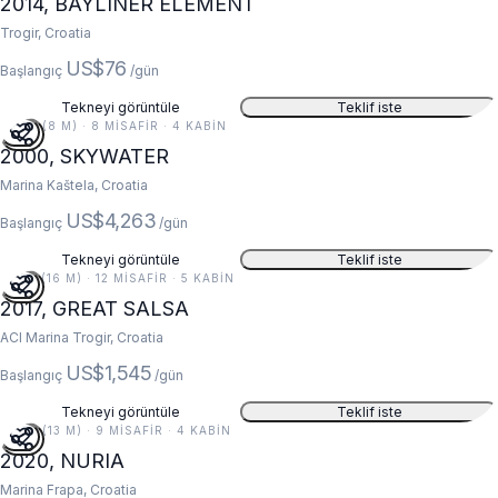
2014, BAYLINER ELEMENT
Trogir, Croatia
US$76
Başlangıç
/gün
Tekneyi görüntüle
Teklif iste
26 FT (8 M) · 8 MISAFIR · 4 KABIN
2000, SKYWATER
Marina Kaštela, Croatia
US$4,263
Başlangıç
/gün
Tekneyi görüntüle
Teklif iste
52 FT (16 M) · 12 MISAFIR · 5 KABIN
2017, GREAT SALSA
ACI Marina Trogir, Croatia
US$1,545
Başlangıç
/gün
Tekneyi görüntüle
Teklif iste
42 FT (13 M) · 9 MISAFIR · 4 KABIN
2020, NURIA
Marina Frapa, Croatia