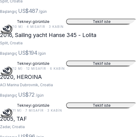
Split, Croatia
US$487
Başlangıç
/gün
Tekneyi görüntüle
Teklif iste
34 FT (10 M) · 4 MISAFIR · 3 KABIN
2016, Sailing yacht Hanse 345 - Lolita
Split, Croatia
US$194
Başlangıç
/gün
Tekneyi görüntüle
Teklif iste
38 FT (12 M) · 12 MISAFIR · 6 KABIN
2020, HEROINA
ACI Marina Dubrovnik, Croatia
US$72
Başlangıç
/gün
Tekneyi görüntüle
Teklif iste
37 FT (11 M) · 7 MISAFIR · 3 KABIN
2005, TAF
Zadar, Croatia
US$96