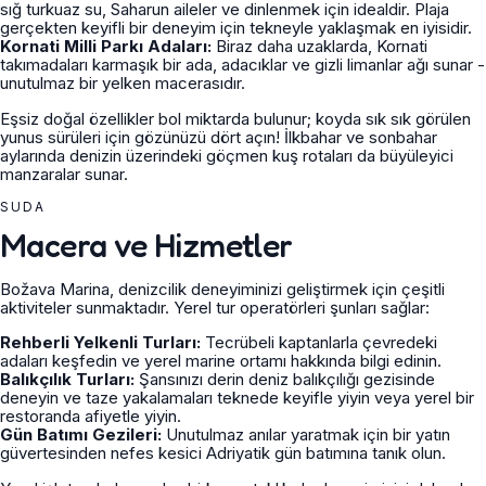
sığ turkuaz su, Saharun aileler ve dinlenmek için idealdir. Plaja
gerçekten keyifli bir deneyim için tekneyle yaklaşmak en iyisidir.
Kornati Milli Parkı Adaları:
Biraz daha uzaklarda, Kornati
takımadaları karmaşık bir ada, adacıklar ve gizli limanlar ağı sunar -
unutulmaz bir yelken macerasıdır.
Eşsiz doğal özellikler bol miktarda bulunur; koyda sık sık görülen
yunus sürüleri için gözünüzü dört açın! İlkbahar ve sonbahar
aylarında denizin üzerindeki göçmen kuş rotaları da büyüleyici
manzaralar sunar.
SUDA
Macera ve Hizmetler
Božava Marina, denizcilik deneyiminizi geliştirmek için çeşitli
aktiviteler sunmaktadır. Yerel tur operatörleri şunları sağlar:
Rehberli Yelkenli Turları:
Tecrübeli kaptanlarla çevredeki
adaları keşfedin ve yerel marine ortamı hakkında bilgi edinin.
Balıkçılık Turları:
Şansınızı derin deniz balıkçılığı gezisinde
deneyin ve taze yakalamaları teknede keyifle yiyin veya yerel bir
restoranda afiyetle yiyin.
Gün Batımı Gezileri:
Unutulmaz anılar yaratmak için bir yatın
güvertesinden nefes kesici Adriyatik gün batımına tanık olun.