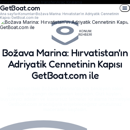
Deneyimler
Havalimanı transferi
Araç Kiralama
GetBoat.com
Ana sayfa
›
Konumlar
›
Božava Marina: Hırvatistan'ın Adriyatik Cennetinin
Kapısı GetBoat.com ile
KONUM
REHBERI
Božava Marina: Hırvatistan'ın
Adriyatik Cennetinin Kapısı
GetBoat.com ile
Hırvatistan’daki Božava Marina’da sizi bekleyen sakin
güzellik ve zengin deneyimleri keşfedin. Gizli koyları,
büyüleyici adaları ve kusursuz tekneler kiralama hizmetiyle
GetBoat.com aracılığıyla erişebileceğiniz unutulmaz
maceraları keşfedin.