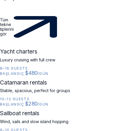
Tüm
tekne
tiplerini
gör
YACHT
Yacht charters
Luxury cruising with full crew
8–16 GUESTS
·
$480
BAŞLANGIÇ
/GÜN
CATAMARAN
Catamaran rentals
Stable, spacious, perfect for groups
10–12 GUESTS
·
$280
BAŞLANGIÇ
/GÜN
SAILBOAT
Sailboat rentals
Wind, sails and slow island hopping
6–10 GUESTS
·