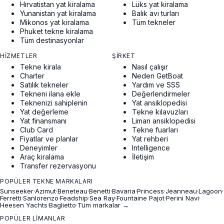
Hırvatistan yat kiralama
Lüks yat kiralama
Yunanistan yat kiralama
Balık avı turları
Mikonos yat kiralama
Tüm tekneler
Phuket tekne kiralama
Tüm destinasyonlar
HIZMETLER
ŞIRKET
Tekne kirala
Nasıl çalışır
Charter
Neden GetBoat
Satılık tekneler
Yardım ve SSS
Tekneni ilana ekle
Değerlendirmeler
Teknenizi sahiplenin
Yat ansiklopedisi
Yat değerleme
Tekne kılavuzları
Yat finansmanı
Liman ansiklopedisi
Club Card
Tekne fuarları
Fiyatlar ve planlar
Yat rehberi
Deneyimler
Intelligence
Araç kiralama
İletişim
Transfer rezervasyonu
POPÜLER TEKNE MARKALARI
Sunseeker
·
Azimut
·
Beneteau
·
Benetti
·
Bavaria
·
Princess
·
Jeanneau
·
Lagoon
·
Ferretti
·
Sanlorenzo
·
Feadship
·
Sea Ray
·
Fountaine Pajot
·
Perini Navi
·
Heesen Yachts
·
Baglietto
·
Tüm markalar →
POPÜLER LIMANLAR