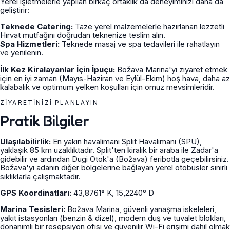
Yerel işletmelerle yapılan birkaç ortaklık da deneyiminizi daha da
geliştirir:
Teknede Catering:
Taze yerel malzemelerle hazırlanan lezzetli
Hırvat mutfağını doğrudan teknenize teslim alın.
Spa Hizmetleri:
Teknede masaj ve spa tedavileri ile rahatlayın
ve yenilenin.
İlk Kez Kiralayanlar İçin İpuçu:
Božava Marina'yı ziyaret etmek
için en iyi zaman (Mayıs-Haziran ve Eylül-Ekim) hoş hava, daha az
kalabalık ve optimum yelken koşulları için omuz mevsimleridir.
ZIYARETINIZI PLANLAYIN
Pratik Bilgiler
Ulaşılabilirlik:
En yakın havalimanı Split Havalimanı (SPU),
yaklaşık 85 km uzaklıktadır. Split'ten kiralık bir araba ile Zadar'a
gidebilir ve ardından Dugi Otok'a (Božava) feribotla geçebilirsiniz.
Božava'yı adanın diğer bölgelerine bağlayan yerel otobüsler sınırlı
sıklıklarla çalışmaktadır.
GPS Koordinatları:
43,8761° K, 15,2240° D
Marina Tesisleri:
Božava Marina, güvenli yanaşma iskeleleri,
yakıt istasyonları (benzin & dizel), modern duş ve tuvalet blokları,
donanımlı bir resepsiyon ofisi ve güvenilir Wi-Fi erişimi dahil olmak