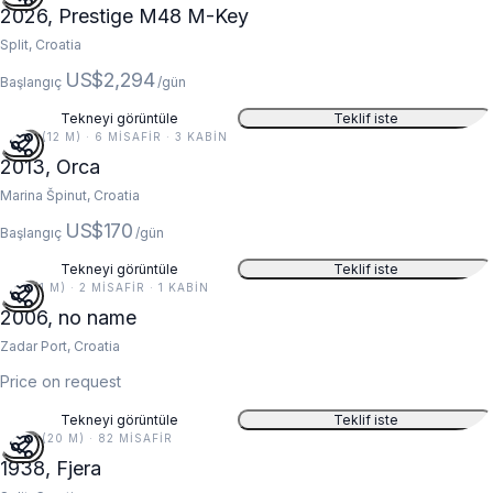
2026, Prestige M48 M-Key
Split, Croatia
US$2,294
Başlangıç
/gün
Tekneyi görüntüle
Teklif iste
39 FT (12 M) · 6 MISAFIR · 3 KABIN
2013, Orca
Marina Špinut, Croatia
US$170
Başlangıç
/gün
Tekneyi görüntüle
Teklif iste
4 FT (1 M) · 2 MISAFIR · 1 KABIN
2006, no name
Zadar Port, Croatia
Price on request
Tekneyi görüntüle
Teklif iste
65 FT (20 M) · 82 MISAFIR
1938, Fjera