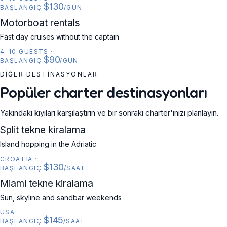
$130
BAŞLANGIÇ
/GÜN
MOTORBOAT
Motorboat rentals
Fast day cruises without the captain
4–10 GUESTS
·
$90
BAŞLANGIÇ
/GÜN
DIĞER DESTINASYONLAR
Popüler charter destinasyonları
Yakındaki kıyıları karşılaştırın ve bir sonraki charter'ınızı planlayın.
CROATIA
Split tekne kiralama
Island hopping in the Adriatic
CROATIA
·
$130
BAŞLANGIÇ
/SAAT
USA
Miami tekne kiralama
Sun, skyline and sandbar weekends
USA
·
$145
BAŞLANGIÇ
/SAAT