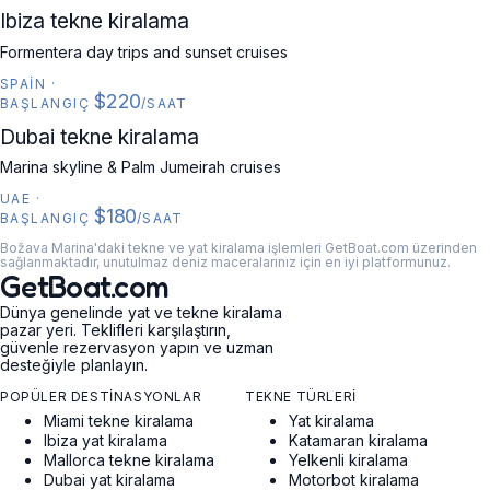
SPAIN
Ibiza tekne kiralama
Formentera day trips and sunset cruises
SPAIN
·
$220
BAŞLANGIÇ
/SAAT
UAE
Dubai tekne kiralama
Marina skyline & Palm Jumeirah cruises
UAE
·
$180
BAŞLANGIÇ
/SAAT
Božava Marina'daki tekne ve yat kiralama işlemleri GetBoat.com üzerinden
sağlanmaktadır, unutulmaz deniz maceralarınız için en iyi platformunuz.
GetBoat.com
Dünya genelinde yat ve tekne kiralama
pazar yeri. Teklifleri karşılaştırın,
güvenle rezervasyon yapın ve uzman
desteğiyle planlayın.
POPÜLER DESTINASYONLAR
TEKNE TÜRLERI
Miami tekne kiralama
Yat kiralama
Ibiza yat kiralama
Katamaran kiralama
Mallorca tekne kiralama
Yelkenli kiralama
Dubai yat kiralama
Motorbot kiralama