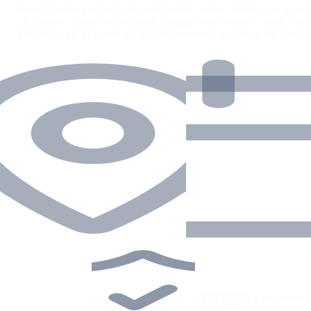
navegación con aguas cristalinas, sitios históricos y ave
¡Explore calas escondidas, playas vibrantes y islas cer
Reserve su alquiler de velero soñado a través de Get
Operadores
•
Con patrón o sin patrón
•
verificados