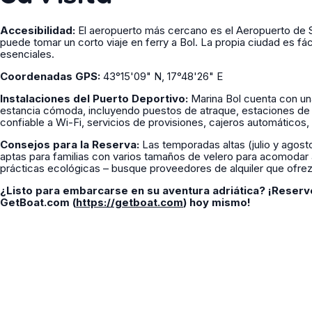
Accesibilidad:
El aeropuerto más cercano es el Aeropuerto de S
puede tomar un corto viaje en ferry a Bol. La propia ciudad es f
esenciales.
Coordenadas GPS:
43°15'09" N, 17°48'26" E
Instalaciones del Puerto Deportivo:
Marina Bol cuenta con un
estancia cómoda, incluyendo puestos de atraque, estaciones de
confiable a Wi-Fi, servicios de provisiones, cajeros automáticos,
Consejos para la Reserva:
Las temporadas altas (julio y agost
aptas para familias con varios tamaños de velero para acomodar
prácticas ecológicas – busque proveedores de alquiler que ofre
¿Listo para embarcarse en su aventura adriática? ¡Reserve
GetBoat.com (
https://getboat.com
) hoy mismo!