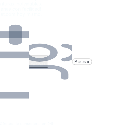
nturas inolvidables.
canas con facilidad!
Boat.com hoy mismo.
Añadir
Buscar
fechas
Ofertas de conserjería en 24h