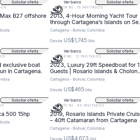
Solicitar oferta
Ver barco
Solicitar oferta
ADOS
58 FT (18 M) · 15 INVITADOS
Max B27 offshore
2013, 4-Hour Morning Yacht Tour
through Cartagena’s Islands on Se
Ray 580
rbuda
Cartagena - Bolivar, Colombia
US$1,745
Desde
/día
Solicitar oferta
Ver barco
Solicitar oferta
DOS
29 FT (9 M) · 12 INVITADOS
d exclusive boat
2023, Luxury 29ft Speedboat for 
day fun in Cartagena.
Guests | Rosario Islands & Cholon
Tour
lombia
Cartagena - Bolivar, Colombia
US$465
Desde
/día
Solicitar oferta
Ver barco
Solicitar oferta
DOS
40 FT (12 M) · 40 INVITADOS
ca 500 15hp
2019, Rosario Islands Private Cruis
– 40ft Catamaran from Cartagena
rbuda
Cartagena - Bolivar, Colombia
US$4,673
Desde
/día