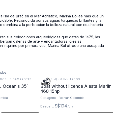
la isla de Brač en el Mar Adriático, Marina Bol es más que un
lvidable. Reconocida por sus aguas turquesas brillantes y la
e combina a la perfección la belleza natural con rica historia
tran sus colecciones arqueológicas que datan de 1475, las
bergan galerías de arte y encantadoras iglesias
n inquilino por primera vez, Marina Bol ofrece una escapada
ados.
ITADOS · 3 CAMAROTES
16 FT (5 M) · 6 INVITADOS
u Oceanis 351
Boat without licence Alesta Marlin
460 15hp
lombia
Cartagena - Bolivar, Colombia
US$194
Desde
/día