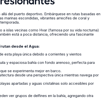
resionantes
 allá del puerto deportivo. Embárquese en rutas basadas en
as marinas escondidas, vibrantes arrecifes de coral y
a temporada.
o a islas vecinas como Hvar (famosa por su vida nocturna)
también está a poca distancia, ofreciendo una fascinante
frutan desde el Agua:
e esta playa única debido a corrientes y vientos
uila y espaciosa bahía con fondo arenoso, perfecta para
 que se experimenta mejor en barco.
uitectura desde una perspectiva única mientras navega por
layas apartadas y aguas cristalinas solo accesibles por
ueden ver grupos de delfines en la bahía, agregando otra