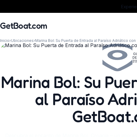
Experie
GetBoat.com
Inicio
›
Ubicaciones
›
Marina Bol: Su Puerta de Entrada al Paraíso Adriático co
G
DE
Z
¿Cuándo?
Marina Bol: Su Pue
al Paraíso Adr
GetBoat
Descubra el encanto de Marina Bol, Croacia – un impres