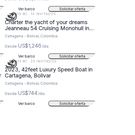
Ver barco
Solicitar oferta
53 FT (16 M) · 14 INVITADOS
Charter the yacht of your dreams
Jeanneau 54 Cruising Monohull in
Cartagena
Cartagena - Bolivar, Colombia
US$1,246
Desde
/día
Ver barco
Solicitar oferta
42 FT (13 M) · 20 INVITADOS
2023, 42feet Luxury Speed Boat in
r
Cartagena, Bolivar
Cartagena - Bolivar, Colombia
US$744
Desde
/día
Ver barco
Solicitar oferta