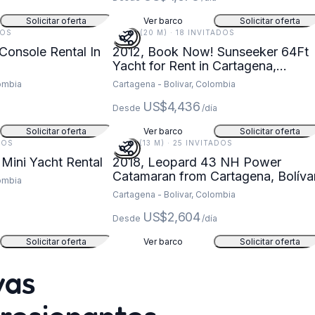
Solicitar oferta
Ver barco
Solicitar oferta
DOS
64 FT (20 M) · 18 INVITADOS
Console Rental In
2012, Book Now! Sunseeker 64Ft
a
Yacht for Rent in Cartagena,
Colombia
lombia
Cartagena - Bolivar, Colombia
US$4,436
Desde
/día
Solicitar oferta
Ver barco
Solicitar oferta
ADOS
43 FT (13 M) · 25 INVITADOS
Mini Yacht Rental
2018, Leopard 43 NH Power
Catamaran from Cartagena, Bolíva
lombia
Cartagena - Bolivar, Colombia
US$2,604
Desde
/día
Solicitar oferta
Ver barco
Solicitar oferta
yas