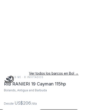
Ver todos los barcos en Bol →
20 FT (6 M) · 8 INVITADOS
RIB RANIERI 19 Cayman 115hp
Bolands, Antigua and Barbuda
US$206
Desde
/día