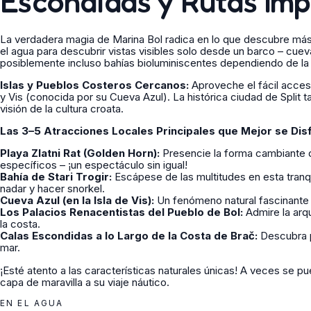
Escondidas y Rutas Imp
La verdadera magia de Marina Bol radica en lo que descubre más
el agua para descubrir vistas visibles solo desde un barco – cuev
posiblemente incluso bahías bioluminiscentes dependiendo de l
Islas y Pueblos Costeros Cercanos:
Aproveche el fácil acces
y Vis (conocida por su Cueva Azul). La histórica ciudad de Split 
visión de la cultura croata.
Las 3–5 Atracciones Locales Principales que Mejor se Dis
Playa Zlatni Rat (Golden Horn):
Presencie la forma cambiante d
específicos – ¡un espectáculo sin igual!
Bahía de Stari Trogir:
Escápese de las multitudes en esta tranq
nadar y hacer snorkel.
Cueva Azul (en la Isla de Vis):
Un fenómeno natural fascinante
Los Palacios Renacentistas del Pueblo de Bol:
Admire la arq
la costa.
Calas Escondidas a lo Largo de la Costa de Brač:
Descubra p
mar.
¡Esté atento a las características naturales únicas! A veces se p
capa de maravilla a su viaje náutico.
EN EL AGUA