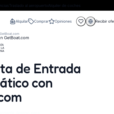
ncias
Traslado al aeropuerto
Alquiler de coches
Alquilar
Comprar
Opiniones
Recibir ofe
n GetBoat.com
UÍA
 LA
ONA
huéspedes
rta de Entrada
iático con
.com
ionante destino para