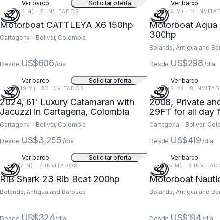
Ver barco
Solicitar oferta
Ver barco
20 FT (6 M) · 8 INVITADOS
30 FT (9 M) · 12 INVIT
Motorboat CATTLEYA X6 150hp
Motorboat Aqua 
300hp
Cartagena - Bolivar, Colombia
Bolands, Antigua and Ba
US$606
US$298
Desde
/día
Desde
/día
Ver barco
Solicitar oferta
Ver barco
61 FT (19 M) · 50 INVITADOS
28 FT (9 M) · 8 INVITA
2024, 61' Luxury Catamaran with
2008, Private an
Jacuzzi in Cartagena, Colombia
29FT for all 
Cartagena - Bolivar, Colombia
Cartagena - Bolivar, Co
US$3,255
US$419
Desde
/día
Desde
/día
Ver barco
Solicitar oferta
Ver barco
23 FT (7 M) · 7 INVITADOS
16 FT (5 M) · 6 INVITA
RIB Shark 23 Rib Boat 200hp
Motorboat Nauti
Bolands, Antigua and Barbuda
Bolands, Antigua and Ba
US$324
US$194
Desde
/día
Desde
/día