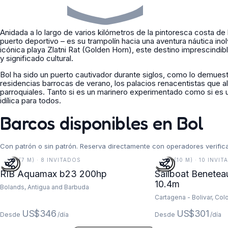
Anidada a lo largo de varios kilómetros de la pintoresca costa de 
puerto deportivo – es su trampolín hacia una aventura náutica ino
icónica playa Zlatni Rat (Golden Horn), este destino imprescindibl
y significado cultural.
Bol ha sido un puerto cautivador durante siglos, como lo demues
residencias barrocas de verano, los palacios renacentistas que al
parroquiales. Tanto si es un marinero experimentado como si es u
idílica para todos.
Barcos disponibles en Bol
Con patrón o sin patrón. Reserva directamente con operadores verific
23 FT (7 M) · 8 INVITADOS
34 FT (10 M) · 10 INV
RIB Aquamax b23 200hp
Sailboat Benetea
10.4m
Bolands, Antigua and Barbuda
Cartagena - Bolivar, Co
US$346
US$301
Desde
/día
Desde
/día