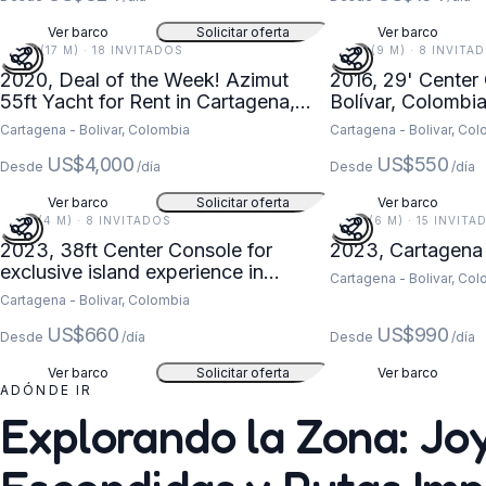
Ver barco
Solicitar oferta
Ver barco
55 FT (17 M) · 18 INVITADOS
29 FT (9 M) · 8 INVITA
2020, Deal of the Week! Azimut
2016, 29' Center 
55ft Yacht for Rent in Cartagena,
Bolívar, Colombi
Colombia
Cartagena - Bolivar, Colombia
Cartagena - Bolivar, Co
US$4,000
US$550
Desde
/día
Desde
/día
Ver barco
Solicitar oferta
Ver barco
12 FT (4 M) · 8 INVITADOS
19 FT (6 M) · 15 INVIT
2023, 38ft Center Console for
2023, Cartagena 
exclusive island experience in
Cartagena - Bolivar, Co
Cartagena, Colombia
Cartagena - Bolivar, Colombia
US$660
US$990
Desde
/día
Desde
/día
Ver barco
Solicitar oferta
Ver barco
ADÓNDE IR
Explorando la Zona: Jo