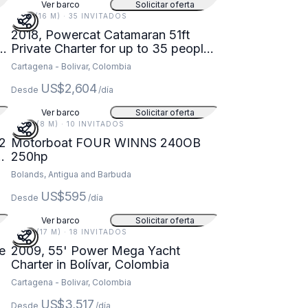
Ver barco
Solicitar oferta
51 FT (16 M) · 35 INVITADOS
2018, Powercat Catamaran 51ft
a
Private Charter for up to 35 people
in Cartagena
Cartagena - Bolivar, Colombia
US$2,604
Desde
/día
Ver barco
Solicitar oferta
25 FT (8 M) · 10 INVITADOS
12
Motorboat FOUR WINNS 240OB
250hp
Bolands, Antigua and Barbuda
US$595
Desde
/día
Ver barco
Solicitar oferta
55 FT (17 M) · 18 INVITADOS
e
2009, 55' Power Mega Yacht
Charter in Bolívar, Colombia
Cartagena - Bolivar, Colombia
US$3,517
Desde
/día