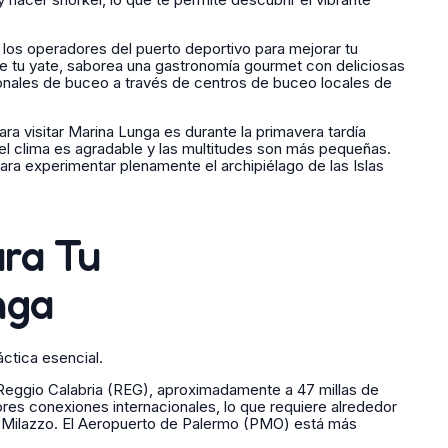
los operadores del puerto deportivo para mejorar tu
de tu yate, saborea una gastronomía gourmet con deliciosas
ionales de buceo a través de centros de buceo locales de
a visitar Marina Lunga es durante la primavera tardía
l clima es agradable y las multitudes son más pequeñas.
 para experimentar plenamente el archipiélago de las Islas
ara Tu
nga
áctica esencial.
Reggio Calabria (REG), aproximadamente a 47 millas de
ores conexiones internacionales, lo que requiere alrededor
de Milazzo. El Aeropuerto de Palermo (PMO) está más