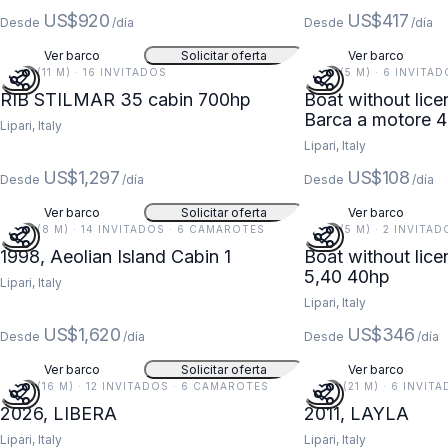
US$920
US$417
Desde
/día
Desde
/día
Ver barco
Solicitar oferta
Ver barco
37 FT (11 M) · 16 INVITADOS
18 FT (5 M) · 6 INVITA
RIB STILMAR 35 cabin 700hp
Boat without licence Save
Barca a motore 
Lipari, Italy
Lipari, Italy
US$1,297
US$108
Desde
/día
Desde
/día
Ver barco
Solicitar oferta
Ver barco
27 FT (8 M) · 14 INVITADOS · 6 CAMAROTES
18 FT (5 M) · 2 INVITA
1998, Aeolian Island Cabin 1
Boat without licence Path 
5,40 40hp
Lipari, Italy
Lipari, Italy
US$1,620
US$346
Desde
/día
Desde
/día
Ver barco
Solicitar oferta
Ver barco
52 FT (16 M) · 12 INVITADOS · 6 CAMAROTES
68 FT (21 M) · 6 INVI
2026, LIBERA
2011, LAYLA
Lipari, Italy
Lipari, Italy