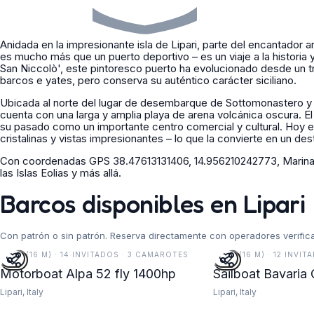
Anidada en la impresionante isla de Lipari, parte del encantador arc
es mucho más que un puerto deportivo – es un viaje a la historia 
San Niccolò', este pintoresco puerto ha evolucionado desde un tr
barcos e yates, pero conserva su auténtico carácter siciliano.
Ubicada al norte del lugar de desembarque de Sottomonastero y 
cuenta con una larga y amplia playa de arena volcánica oscura. E
su pasado como un importante centro comercial y cultural. Hoy e
cristalinas y vistas impresionantes – lo que la convierte en un des
Con coordenadas GPS 38.47613131406, 14.956210242773, Marina L
las Islas Eolias y más allá.
Barcos disponibles en Lipari
Con patrón o sin patrón. Reserva directamente con operadores verific
52 FT (16 M) · 14 INVITADOS · 3 CAMAROTES
52 FT (16 M) · 12 INVIT
Motorboat Alpa 52 fly 1400hp
Sailboat Bavaria 
Lipari, Italy
Lipari, Italy