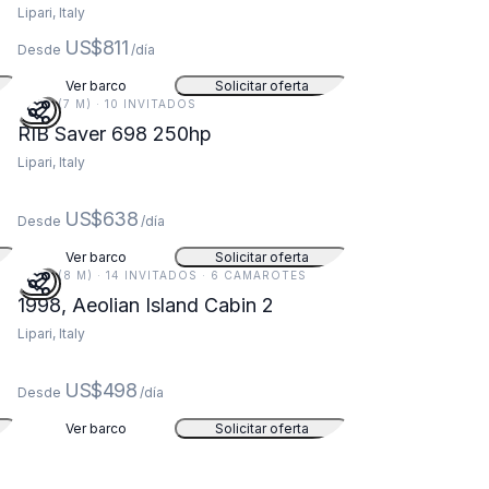
Lipari, Italy
US$811
Desde
/día
Ver barco
Solicitar oferta
23 FT (7 M) · 10 INVITADOS
RIB Saver 698 250hp
Lipari, Italy
US$638
Desde
/día
Ver barco
Solicitar oferta
27 FT (8 M) · 14 INVITADOS · 6 CAMAROTES
1998, Aeolian Island Cabin 2
Lipari, Italy
US$498
Desde
/día
Ver barco
Solicitar oferta