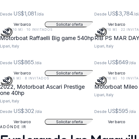
US$1,081
US$3,784
Desde
/día
Desde
/dí
Ver barco
Solicitar oferta
Ver barco
33 FT (10 M) · 10 INVITADOS
33 FT (10 M) · 22 INVI
Motorboat Raffaelli Big game 540hp
RIB PS MAR DA
Lipari, Italy
Lipari, Italy
US$865
US$649
Desde
/día
Desde
/día
Ver barco
Solicitar oferta
Ver barco
19 FT (6 M) · 8 INVITADOS
33 FT (10 M) · 10 INVI
2022, Motorboat Ascari Prestige
Motorboat Mileo
one 40hp
Lipari, Italy
Lipari, Italy
US$302
US$595
Desde
/día
Desde
/día
Ver barco
Solicitar oferta
Ver barco
ADÓNDE IR