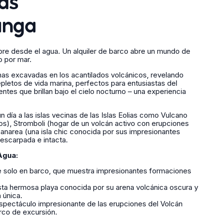
as
unga
re desde el agua. Un alquiler de barco abre un mundo de
o por mar.
nas excavadas en los acantilados volcánicos, revelando
epletos de vida marina, perfectos para entusiastas del
ntes que brillan bajo el cielo nocturno – una experiencia
 día a las islas vecinas de las Islas Eolias como Vulcano
os), Stromboli (hogar de un volcán activo con erupciones
Panarea (una isla chic conocida por sus impresionantes
 escarpada e intacta.
Agua:
 solo en barco, que muestra impresionantes formaciones
esta hermosa playa conocida por su arena volcánica oscura y
 única.
spectáculo impresionante de las erupciones del Volcán
rco de excursión.