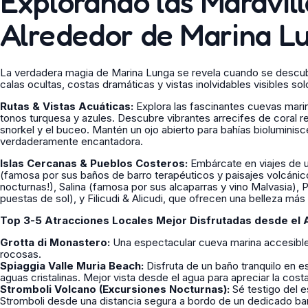
Explorando las Maravill
Alrededor de Marina L
La verdadera magia de Marina Lunga se revela cuando se descub
calas ocultas, costas dramáticas y vistas inolvidables visibles sol
Rutas & Vistas Acuáticas:
Explora las fascinantes cuevas mari
tonos turquesa y azules. Descubre vibrantes arrecifes de coral r
snorkel y el buceo. Mantén un ojo abierto para bahías bioluminisce
verdaderamente encantadora.
Islas Cercanas & Pueblos Costeros:
Embárcate en viajes de un
(famosa por sus baños de barro terapéuticos y paisajes volcánic
nocturnas!), Salina (famosa por sus alcaparras y vino Malvasia), 
puestas de sol), y Filicudi & Alicudi, que ofrecen una belleza más
Top 3-5 Atracciones Locales Mejor Disfrutadas desde el 
Grotta di Monastero:
Una espectacular cueva marina accesible
rocosas.
Spiaggia Valle Muria Beach:
Disfruta de un baño tranquilo en 
aguas cristalinas. Mejor vista desde el agua para apreciar la costa
Stromboli Volcano (Excursiones Nocturnas):
Sé testigo del e
Stromboli desde una distancia segura a bordo de un dedicado ba