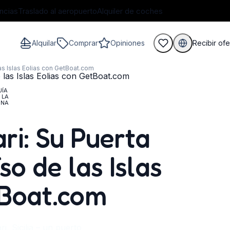
ncias
Traslado al aeropuerto
Alquiler de coches
Alquilar
Comprar
Opiniones
Recibir ofe
las Islas Eolias con GetBoat.com
UÍA
 LA
ONA
huéspedes
ri: Su Puerta
so de las Islas
tBoat.com
, Sicilia – un puerto