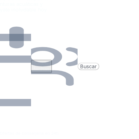
nturas acuáticas y
e yate inolvidable hoy
Añadir
Buscar
fechas
Ofertas de conserjería en 24h