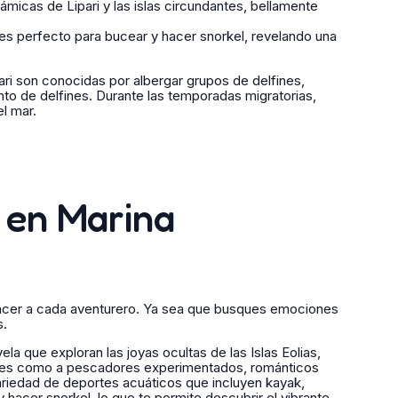
icas de Lipari y las islas circundantes, bellamente
es perfecto para bucear y hacer snorkel, revelando una
ri son conocidas por albergar grupos de delfines,
to de delfines. Durante las temporadas migratorias,
l mar.
s en Marina
facer a cada aventurero. Ya sea que busques emociones
s.
ela que exploran las joyas ocultas de las Islas Eolias,
ntes como a pescadores experimentados, románticos
ariedad de deportes acuáticos que incluyen kayak,
hacer snorkel, lo que te permite descubrir el vibrante