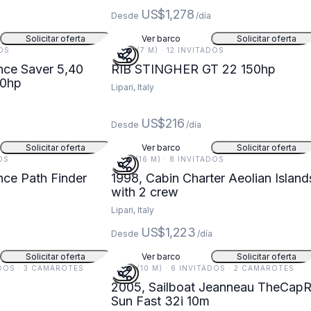
US$1,278
Desde
/día
Solicitar oferta
Ver barco
Solicitar oferta
DOS
22 FT (7 M) · 12 INVITADOS
r 5,40
RIB STINGHER GT 22 150hp
40hp
Lipari, Italy
US$216
Desde
/día
Solicitar oferta
Ver barco
Solicitar oferta
DOS
51 FT (16 M) · 8 INVITADOS
Finder
1998, Cabin Charter Aeolian Island
with 2 crew
Lipari, Italy
US$1,223
Desde
/día
Solicitar oferta
Ver barco
Solicitar oferta
TADOS · 3 CAMAROTES
33 FT (10 M) · 6 INVITADOS · 2 CAMAROTES
2005, Sailboat Jeanneau TheCapR
Sun Fast 32i 10m