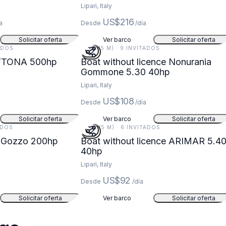
Lipari, Italy
US$216
a
Desde
/día
Solicitar oferta
Ver barco
Solicitar oferta
TADOS
17 FT (5 M) · 9 INVITADOS
YTONA 500hp
Boat without licence Nonurania
Gommone 5.30 40hp
Lipari, Italy
US$108
Desde
/día
Solicitar oferta
Ver barco
Solicitar oferta
TADOS
18 FT (5 M) · 6 INVITADOS
 Gozzo 200hp
Boat without licence ARIMAR 5.40
40hp
Lipari, Italy
US$92
Desde
/día
Solicitar oferta
Ver barco
Solicitar oferta