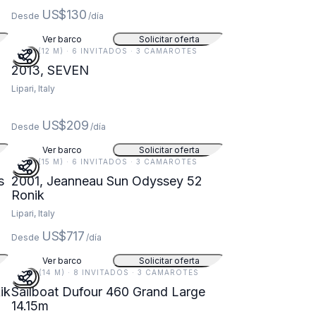
US$130
Desde
/día
Ver barco
Solicitar oferta
38 FT (12 M) · 6 INVITADOS · 3 CAMAROTES
2013, SEVEN
Lipari, Italy
US$209
Desde
/día
Ver barco
Solicitar oferta
50 FT (15 M) · 6 INVITADOS · 3 CAMAROTES
s
2001, Jeanneau Sun Odyssey 52
Ronik
Lipari, Italy
US$717
Desde
/día
Ver barco
Solicitar oferta
46 FT (14 M) · 8 INVITADOS · 3 CAMAROTES
ik
Sailboat Dufour 460 Grand Large
14.15m