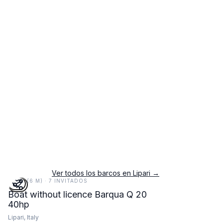
Ver todos los barcos en Lipari →
20 FT (6 M) · 7 INVITADOS
Boat without licence Barqua Q 20
40hp
Lipari, Italy