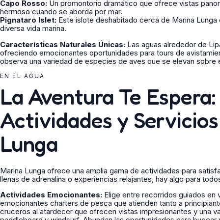
Capo Rosso:
Un promontorio dramático que ofrece vistas panorám
hermoso cuando se aborda por mar.
Pignataro Islet:
Este islote deshabitado cerca de Marina Lunga 
diversa vida marina.
Características Naturales Únicas:
Las aguas alrededor de Lipa
ofreciendo emocionantes oportunidades para tours de avistamien
observa una variedad de especies de aves que se elevan sobre e
EN EL AGUA
La Aventura Te Espera:
Actividades y Servicio
Lunga
Marina Lunga ofrece una amplia gama de actividades para satis
llenas de adrenalina o experiencias relajantes, hay algo para todo
Actividades Emocionantes:
Elige entre recorridos guiados en v
emocionantes charters de pesca que atienden tanto a principia
cruceros al atardecer que ofrecen vistas impresionantes y una v
paddleboard y windsurf. Abundan las oportunidades para bucear y 