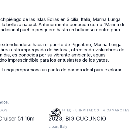
hipiélago de las Islas Eolias en Sicilia, Italia, Marina Lunga
y la belleza natural. Anteriormente conocida como 'Marina di
adicional pueblo pesquero hasta un bullicioso centro para
extendiéndose hacia el puerto de Pignataro, Marina Lunga
l área está impregnada de historia, ofreciendo vislumbres de
n día, es conocida por su vibrante ambiente, aguas
tino imprescindible para los entusiastas de los yates.
unga proporciona un punto de partida ideal para explorar
ados.
ADOS
46 FT (14 M) · 8 INVITADOS · 4 CAMAROTES
Cruiser 51 16m
2023, BIG CUCUNCIO
Lipari, Italy