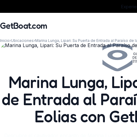
Experie
GetBoat.com
Inicio
›
Ubicaciones
›
Marina Lunga, Lipari: Su Puerta de Entrada al Paraíso de 
G
DE
Z
¿Cuándo?
Marina Lunga, Lipa
de Entrada al Paraí
Eolias con Ge
Descubre el cautivador encanto de Marina Lunga en Lipari