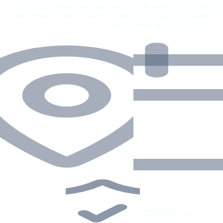
histórico repleto de belleza natural, emocionantes ave
auténticas experiencias italianas. ¡Planifica tu alquiler d
mismo a través de GetBoat.com!
Operadores
•
Con patrón o sin patrón
•
verificados