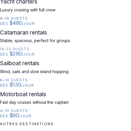
YACHT
Yacht charters
Luxury cruising with full crew
8–16 GUESTS
·
$480
DÈS
/JOUR
CATAMARAN
Catamaran rentals
Stable, spacious, perfect for groups
10–12 GUESTS
·
$280
DÈS
/JOUR
SAILBOAT
Sailboat rentals
Wind, sails and slow island hopping
6–10 GUESTS
·
$130
DÈS
/JOUR
MOTORBOAT
Motorboat rentals
Fast day cruises without the captain
4–10 GUESTS
·
$90
DÈS
/JOUR
AUTRES DESTINATIONS