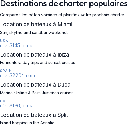
Destinations de charter populaires
Comparez les côtes voisines et planifiez votre prochain charter.
USA
Location de bateaux à Miami
Sun, skyline and sandbar weekends
USA
·
$145
DÈS
/HEURE
SPAIN
Location de bateaux à Ibiza
Formentera day trips and sunset cruises
SPAIN
·
$220
DÈS
/HEURE
UAE
Location de bateaux à Dubai
Marina skyline & Palm Jumeirah cruises
UAE
·
$180
DÈS
/HEURE
CROATIA
Location de bateaux à Split
Island hopping in the Adriatic