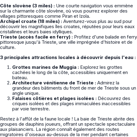
Côte slovène (3 miles) :
Une courte navigation vous emmène
sur la charmante côte slovène, où vous pourrez explorer des
villages pittoresques comme Piran et Izola.
Archipel croate (18 miles) :
Aventurez-vous plus au sud pour
découvrir les magnifiques îles croates, réputées pour leurs eaux
cristallines et leurs baies idylliques.
Trieste (accès facile en ferry) :
Profitez d'une balade en ferry
pittoresque jusqu'à Trieste, une ville imprégnée d'histoire et de
culture.
3 principales attractions locales à découvrir depuis l'eau :
Grottes marines de Muggia :
Explorez les grottes
cachées le long de la côte, accessibles uniquement en
bateau.
Architecture vénitienne de Trieste :
Admirez la
grandeur des bâtiments du front de mer de Trieste sous un
angle unique.
Falaises côtières et plages isolées :
Découvrez des
criques isolées et des plages immaculées inaccessibles
par voie terrestre.
Restez à l'affût de la faune locale ! La baie de Trieste abrite des
groupes de dauphins joueurs, offrant un spectacle spectaculaire
aux plaisanciers. La région connaît également des routes
migratoires d'oiseaux au-dessus de la mer pendant certaines