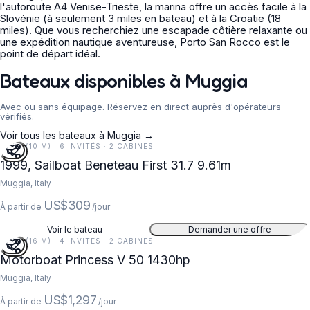
l'autoroute A4 Venise-Trieste, la marina offre un accès facile à la
Slovénie (à seulement 3 miles en bateau) et à la Croatie (18
miles). Que vous recherchiez une escapade côtière relaxante ou
une expédition nautique aventureuse, Porto San Rocco est le
point de départ idéal.
Bateaux disponibles à Muggia
Avec ou sans équipage. Réservez en direct auprès d'opérateurs
vérifiés.
Voir tous les bateaux à Muggia →
32 FT (10 M) · 6 INVITÉS · 2 CABINES
1999, Sailboat Beneteau First 31.7 9.61m
Muggia, Italy
US$309
À partir de
/jour
Voir le bateau
Demander une offre
52 FT (16 M) · 4 INVITÉS · 2 CABINES
Motorboat Princess V 50 1430hp
Muggia, Italy
US$1,297
À partir de
/jour