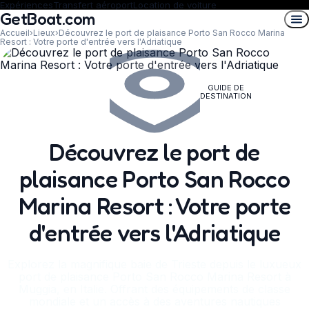
Expériences
Transfert aéroport
Location de voiture
GetBoat.com
Accueil
›
Lieux
›
Découvrez le port de plaisance Porto San Rocco Marina
Resort : Votre porte d'entrée vers l'Adriatique
GUIDE DE
DESTINATION
Découvrez le port de
plaisance Porto San Rocco
Marina Resort : Votre porte
d'entrée vers l'Adriatique
Explorez la magnifique baie de Trieste depuis le luxueux
port de plaisance Porto San Rocco Marina Resort à
Muggia, en Italie. Offrant des équipements de classe
mondiale et un accès à des aventures nautiques