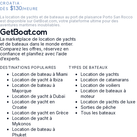
CROATIA
·
$130
DÈS
/HEURE
La location de yachts et de bateaux au port de plaisance Porto San Rocco
est disponible sur GetBoat.com, votre plateforme ultime pour des
aventures maritimes inoubliables.
GetBoat.com
La marketplace de location de yachts
et de bateaux dans le monde entier.
Comparez les offres, réservez en
confiance et planifiez avec l’aide
d’experts.
DESTINATIONS POPULAIRES
TYPES DE BATEAUX
Location de bateau à Miami
Location de yachts
Location de yacht à Ibiza
Location de catamarans
Location de bateau à
Location de voiliers
Majorque
Location de bateaux à
Location de yacht à Dubaï
moteur
Location de yacht en
Location de yachts de luxe
Croatie
Sorties de pêche
Location de yacht en Grèce
Tous les bateaux
Location de yacht à
Mykonos
Location de bateau à
Phuket