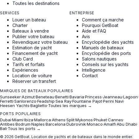
Toutes les destinations
SERVICES
ENTREPRISE
Louer un bateau
Comment ça marche
Charter
Pourquoi GetBoat
Bateaux à vendre
Aide et FAQ
Publier votre bateau
Avis
Revendiquez votre bateau
Encyclopédie des yachts
Estimation de yacht
Manuels de bateaux
Financement de yacht
Encyclopédie des ports
Club Card
Salons nautiques
Tarifs et forfaits
Conseils sur les yachts
Expériences
Intelligence
Location de voiture
Contact
Réserver un transfert
MARQUES DE BATEAUX POPULAIRES
Sunseeker
·
Azimut
·
Beneteau
·
Benetti
·
Bavaria
·
Princess
·
Jeanneau
·
Lagoon
·
Ferretti
·
Sanlorenzo
·
Feadship
·
Sea Ray
·
Fountaine Pajot
·
Perini Navi
·
Heesen Yachts
·
Baglietto
·
Toutes les marques →
PORTS POPULAIRES
Dubai
·
Miami
·
Ibiza
·
Mallorca
·
Athens
·
Split
·
Mykonos
·
Phuket
·
Cannes
·
Antibes
·
Bodrum
·
Naples
·
Barcelona
·
Dubrovnik
·
Monaco
·
Amalfi
·
Abu Dhabi
·
Bali
·
Tous les ports →
© 2026 GetBoat. Location de yachts et de bateaux dans le monde entier.