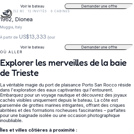
Voir le bateau
Demander une offre
170 FT (52 M) · 12 INVITÉS · 6 CABINES
1962, Dionea
Muggia, Italy
US$13,333
À partir de
/jour
Voir le bateau
Demander une offre
OÙ ALLER
Explorer les merveilles de la baie
de Trieste
La véritable magie du port de plaisance Porto San Rocco réside
dans l'exploration des eaux captivantes qui l'entourent.
Embarquez pour un voyage nautique et découvrez des joyaux
cachés visibles uniquement depuis le bateau. La côte est
parsemée de grottes marines intrigantes, offrant des criques
abritées et des formations rocheuses fascinantes – parfaites
pour une baignade isolée ou une occasion photographique
inoubliable.
Îles et villes côtières à proximité :