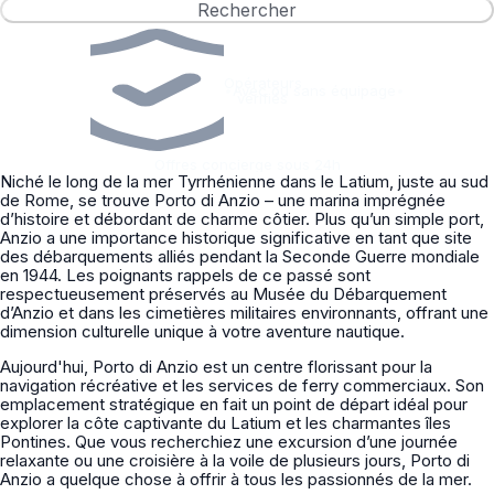
Rechercher
Opérateurs
•
Avec ou sans équipage
•
vérifiés
Offres concierge sous 24h
Niché le long de la mer Tyrrhénienne dans le Latium, juste au sud
de Rome, se trouve Porto di Anzio – une marina imprégnée
d’histoire et débordant de charme côtier. Plus qu’un simple port,
Anzio a une importance historique significative en tant que site
des débarquements alliés pendant la Seconde Guerre mondiale
en 1944. Les poignants rappels de ce passé sont
respectueusement préservés au Musée du Débarquement
d’Anzio et dans les cimetières militaires environnants, offrant une
dimension culturelle unique à votre aventure nautique.
Aujourd'hui, Porto di Anzio est un centre florissant pour la
navigation récréative et les services de ferry commerciaux. Son
emplacement stratégique en fait un point de départ idéal pour
explorer la côte captivante du Latium et les charmantes îles
Pontines. Que vous recherchiez une excursion d’une journée
relaxante ou une croisière à la voile de plusieurs jours, Porto di
Anzio a quelque chose à offrir à tous les passionnés de la mer.