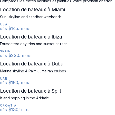
Comparez les côtes voisines et planifiez votre prochain charter.
USA
Location de bateaux à Miami
Sun, skyline and sandbar weekends
USA
·
$145
DÈS
/HEURE
SPAIN
Location de bateaux à Ibiza
Formentera day trips and sunset cruises
SPAIN
·
$220
DÈS
/HEURE
UAE
Location de bateaux à Dubai
Marina skyline & Palm Jumeirah cruises
UAE
·
$180
DÈS
/HEURE
CROATIA
Location de bateaux à Split
Island hopping in the Adriatic
CROATIA
·
$130
DÈS
/HEURE