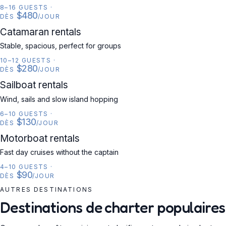
8–16 GUESTS
·
$480
DÈS
/JOUR
CATAMARAN
Catamaran rentals
Stable, spacious, perfect for groups
10–12 GUESTS
·
$280
DÈS
/JOUR
SAILBOAT
Sailboat rentals
Wind, sails and slow island hopping
6–10 GUESTS
·
$130
DÈS
/JOUR
MOTORBOAT
Motorboat rentals
Fast day cruises without the captain
4–10 GUESTS
·
$90
DÈS
/JOUR
AUTRES DESTINATIONS
Destinations de charter populaires