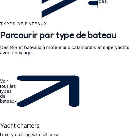
idéal
TYPES DE BATEAUX
Parcourir par type de bateau
Des RIB et bateaux à moteur aux catamarans et superyachts
avec équipage.
Voir
tous les
types
de
bateaux
YACHT
Yacht charters
Luxury cruising with full crew