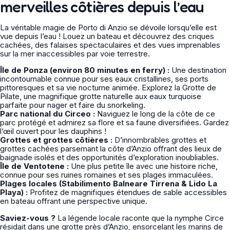
merveilles côtières depuis l’eau
La véritable magie de Porto di Anzio se dévoile lorsqu’elle est
vue depuis l’eau ! Louez un bateau et découvrez des criques
cachées, des falaises spectaculaires et des vues imprenables
sur la mer inaccessibles par voie terrestre.
Île de Ponza (environ 80 minutes en ferry) :
Une destination
incontournable connue pour ses eaux cristallines, ses ports
pittoresques et sa vie nocturne animée. Explorez la Grotte de
Pilate, une magnifique grotte naturelle aux eaux turquoise
parfaite pour nager et faire du snorkeling.
Parc national du Circeo :
Naviguez le long de la côte de ce
parc protégé et admirez sa flore et sa faune diversifiées. Gardez
l’œil ouvert pour les dauphins !
Grottes et grottes côtières :
D’innombrables grottes et
grottes cachées parsemant la côte d’Anzio offrant des lieux de
baignade isolés et des opportunités d’exploration inoubliables.
Île de Ventotene :
Une plus petite île avec une histoire riche,
connue pour ses ruines romaines et ses plages immaculées.
Plages locales (Stabilimento Balneare Tirrena & Lido La
Playa) :
Profitez de magnifiques étendues de sable accessibles
en bateau offrant une perspective unique.
Saviez-vous ?
La légende locale raconte que la nymphe Circe
résidait dans une grotte près d’Anzio, ensorcelant les marins de