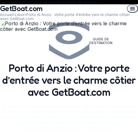
Expériences
Transfert aéroport
Location de voiture
GetBoat.com
Accueil
›
Lieux
›
Porto di Anzio : Votre porte d’entrée vers le charme côtier
avec GetBoat.com
GUIDE DE
DESTINATION
Porto di Anzio : Votre porte
d’entrée vers le charme côtier
avec GetBoat.com
Découvrez la beauté historique et les plaisirs nautiques de
Porto di Anzio, en Italie. Explorez des côtes magnifiques,
une faune marine vibrante et des expériences inoubliables
– tous accessibles grâce à des locations de yachts
pratiques proposées par GetBoat.com.