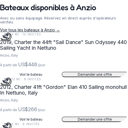
Bateaux disponibles à Anzio
Avec ou sans équipage. Réservez en direct auprès d'opérateurs
vérifiés.
Voir tous les bateaux à Anzio →
13 FT (4 M) · 10 INVITÉS
2019, Charter the 44ft "Sail Dance" Sun Odyssey 440
Sailing Yacht in Nettuno
Anzio, Italy
US$448
À partir de
/jour
Voir le bateau
Demander une offre
41 FT (12 M) · 8 INVITÉS
2012, Charter 41ft "Gordon" Elan 410 Sailing monohull
In Nettuno, Italy
Anzio, Italy
US$266
À partir de
/jour
Voir le bateau
Demander une offre
21 FT (6 M) · 6 INVITÉS