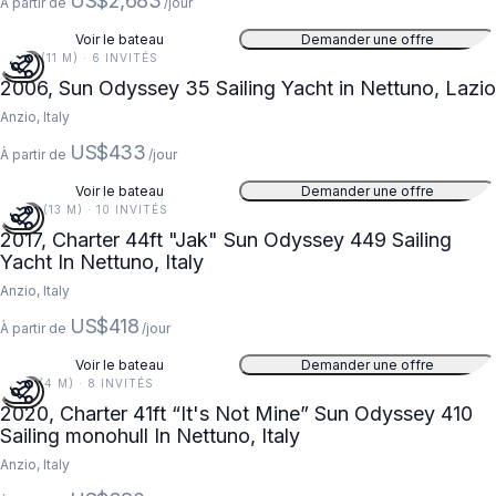
US$2,683
À partir de
/jour
Voir le bateau
Demander une offre
35 FT (11 M) · 6 INVITÉS
2006, Sun Odyssey 35 Sailing Yacht in Nettuno, Lazio
Anzio, Italy
US$433
À partir de
/jour
Voir le bateau
Demander une offre
44 FT (13 M) · 10 INVITÉS
2017, Charter 44ft "Jak" Sun Odyssey 449 Sailing
Yacht In Nettuno, Italy
Anzio, Italy
US$418
À partir de
/jour
Voir le bateau
Demander une offre
12 FT (4 M) · 8 INVITÉS
2020, Charter 41ft “It's Not Mine” Sun Odyssey 410
Sailing monohull In Nettuno, Italy
Anzio, Italy