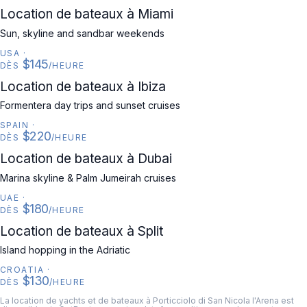
USA
Location de bateaux à Miami
Sun, skyline and sandbar weekends
USA
·
$145
DÈS
/HEURE
SPAIN
Location de bateaux à Ibiza
Formentera day trips and sunset cruises
SPAIN
·
$220
DÈS
/HEURE
UAE
Location de bateaux à Dubai
Marina skyline & Palm Jumeirah cruises
UAE
·
$180
DÈS
/HEURE
CROATIA
Location de bateaux à Split
Island hopping in the Adriatic
CROATIA
·
$130
DÈS
/HEURE
La location de yachts et de bateaux à Porticciolo di San Nicola l'Arena est