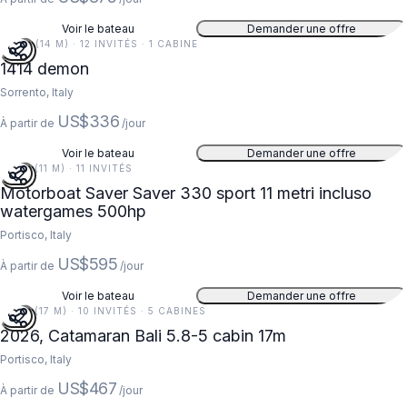
Voir le bateau
Demander une offre
46 FT (14 M) · 12 INVITÉS · 1 CABINE
1414 demon
Sorrento, Italy
US$336
À partir de
/jour
Voir le bateau
Demander une offre
36 FT (11 M) · 11 INVITÉS
Motorboat Saver Saver 330 sport 11 metri incluso
watergames 500hp
Portisco, Italy
US$595
À partir de
/jour
Voir le bateau
Demander une offre
56 FT (17 M) · 10 INVITÉS · 5 CABINES
2026, Catamaran Bali 5.8-5 cabin 17m
Portisco, Italy
US$467
À partir de
/jour