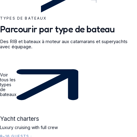
TYPES DE BATEAUX
Parcourir par type de bateau
Des RIB et bateaux à moteur aux catamarans et superyachts
avec équipage.
Voir
tous les
types
de
bateaux
YACHT
Yacht charters
Luxury cruising with full crew
8–16 GUESTS
·