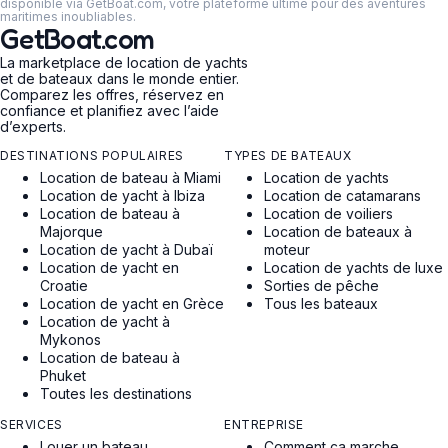
disponible via GetBoat.com, votre plateforme ultime pour des aventures
maritimes inoubliables.
GetBoat.com
La marketplace de location de yachts
et de bateaux dans le monde entier.
Comparez les offres, réservez en
confiance et planifiez avec l’aide
d’experts.
DESTINATIONS POPULAIRES
TYPES DE BATEAUX
Location de bateau à Miami
Location de yachts
Location de yacht à Ibiza
Location de catamarans
Location de bateau à
Location de voiliers
Majorque
Location de bateaux à
Location de yacht à Dubaï
moteur
Location de yacht en
Location de yachts de luxe
Croatie
Sorties de pêche
Location de yacht en Grèce
Tous les bateaux
Location de yacht à
Mykonos
Location de bateau à
Phuket
Toutes les destinations
SERVICES
ENTREPRISE
Louer un bateau
Comment ça marche