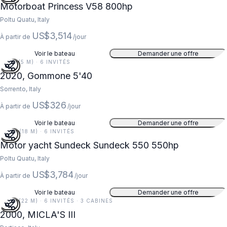
Motorboat Princess V58 800hp
Poltu Quatu, Italy
US$3,514
À partir de
/jour
Voir le bateau
Demander une offre
18 FT (5 M) · 6 INVITÉS
2020, Gommone 5'40
Sorrento, Italy
US$326
À partir de
/jour
Voir le bateau
Demander une offre
59 FT (18 M) · 6 INVITÉS
Motor yacht Sundeck Sundeck 550 550hp
Poltu Quatu, Italy
US$3,784
À partir de
/jour
Voir le bateau
Demander une offre
73 FT (22 M) · 6 INVITÉS · 3 CABINES
2000, MICLA'S III