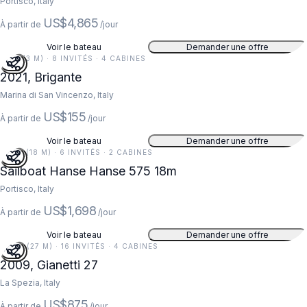
Portisco, Italy
US$4,865
À partir de
/jour
Voir le bateau
Demander une offre
11 FT (3 M) · 8 INVITÉS · 4 CABINES
2021, Brigante
Marina di San Vincenzo, Italy
US$155
À partir de
/jour
Voir le bateau
Demander une offre
59 FT (18 M) · 6 INVITÉS · 2 CABINES
Sailboat Hanse Hanse 575 18m
Portisco, Italy
US$1,698
À partir de
/jour
Voir le bateau
Demander une offre
90 FT (27 M) · 16 INVITÉS · 4 CABINES
5
2009, Gianetti 27
La Spezia, Italy
US$875
À partir de
/jour