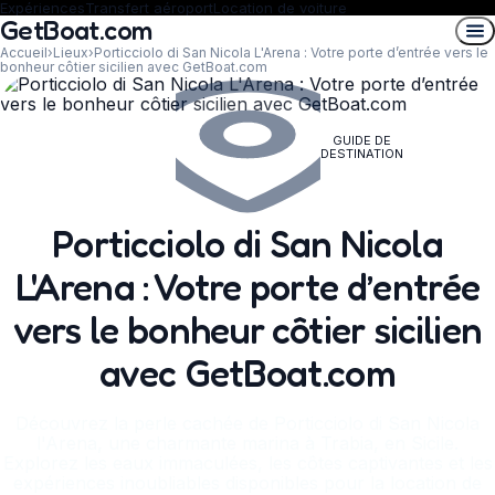
Expériences
Transfert aéroport
Location de voiture
GetBoat.com
Accueil
›
Lieux
›
Porticciolo di San Nicola L'Arena : Votre porte d’entrée vers le
bonheur côtier sicilien avec GetBoat.com
GUIDE DE
DESTINATION
Porticciolo di San Nicola
L'Arena : Votre porte d’entrée
vers le bonheur côtier sicilien
avec GetBoat.com
Découvrez la perle cachée de Porticciolo di San Nicola
l'Arena, une charmante marina à Trabia, en Sicile.
Explorez les eaux immaculées, les côtes captivantes et les
expériences inoubliables disponibles pour la location de