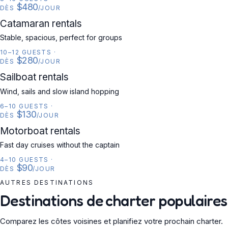
$480
DÈS
/JOUR
CATAMARAN
Catamaran rentals
Stable, spacious, perfect for groups
10–12 GUESTS
·
$280
DÈS
/JOUR
SAILBOAT
Sailboat rentals
Wind, sails and slow island hopping
6–10 GUESTS
·
$130
DÈS
/JOUR
MOTORBOAT
Motorboat rentals
Fast day cruises without the captain
4–10 GUESTS
·
$90
DÈS
/JOUR
AUTRES DESTINATIONS
Destinations de charter populaires
Comparez les côtes voisines et planifiez votre prochain charter.