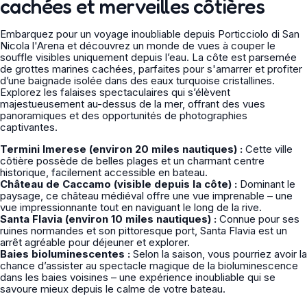
cachées et merveilles côtières
Embarquez pour un voyage inoubliable depuis Porticciolo di San
Nicola l'Arena et découvrez un monde de vues à couper le
souffle visibles uniquement depuis l’eau. La côte est parsemée
de grottes marines cachées, parfaites pour s'amarrer et profiter
d’une baignade isolée dans des eaux turquoise cristallines.
Explorez les falaises spectaculaires qui s’élèvent
majestueusement au-dessus de la mer, offrant des vues
panoramiques et des opportunités de photographies
captivantes.
Termini Imerese (environ 20 miles nautiques) :
Cette ville
côtière possède de belles plages et un charmant centre
historique, facilement accessible en bateau.
Château de Caccamo (visible depuis la côte) :
Dominant le
paysage, ce château médiéval offre une vue imprenable – une
vue impressionnante tout en naviguant le long de la rive.
Santa Flavia (environ 10 miles nautiques) :
Connue pour ses
ruines normandes et son pittoresque port, Santa Flavia est un
arrêt agréable pour déjeuner et explorer.
Baies bioluminescentes :
Selon la saison, vous pourriez avoir la
chance d’assister au spectacle magique de la bioluminescence
dans les baies voisines – une expérience inoubliable qui se
savoure mieux depuis le calme de votre bateau.