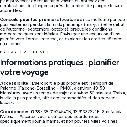
plats provenant de restaurants voisins ou obtenez des
certifications de plongée auprès de centres de plongée locaux
accrédités.
Conseils pour les premiers locataires :
La meilleure période
pour visiter est pendant la fin du printemps (mai-juin) et le début
de l’automne (septembre-octobre) lorsque les conditions
météorologiques sont idéales. Envisagez une excursion d'une
journée vers Termini Imerese, en explorant les grottes côtières
en chemin.
PRÉPAREZ VOTRE VISITE
Informations pratiques : planifier
votre voyage
Accessibilité :
L’aéroport le plus proche est l’aéroport de
Palerme (Falcone-Borsellino – PMO), à environ 49-58
kilomètres, avec un temps de trajet d'environ 50 minutes. Trabia,
la ville la plus proche, offre des commodités et des services
locaux.
Coordonnées GPS :
38.0152454°N, 13.6133232°E (San Nicola
l'Arena) – Assurez-vous d’utiliser ces coordonnées
spécifiquement pour la marina, et non pour les villes voisines.