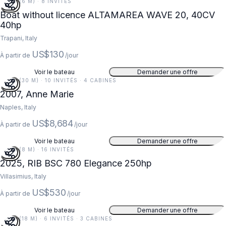
20 FT (6 M) · 8 INVITÉS
Boat without licence ALTAMAREA WAVE 20, 40CV
40hp
Trapani, Italy
US$130
À partir de
/jour
Voir le bateau
Demander une offre
97 FT (30 M) · 10 INVITÉS · 4 CABINES
2007, Anne Marie
Naples, Italy
US$8,684
À partir de
/jour
Voir le bateau
Demander une offre
26 FT (8 M) · 16 INVITÉS
2025, RIB BSC 780 Elegance 250hp
Villasimius, Italy
US$530
À partir de
/jour
Voir le bateau
Demander une offre
59 FT (18 M) · 6 INVITÉS · 3 CABINES