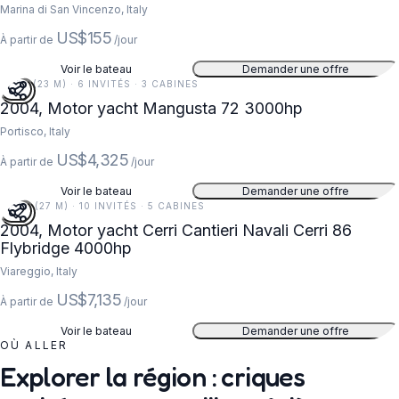
Marina di San Vincenzo, Italy
US$155
À partir de
/jour
Voir le bateau
Demander une offre
74 FT (23 M) · 6 INVITÉS · 3 CABINES
2004, Motor yacht Mangusta 72 3000hp
Portisco, Italy
US$4,325
À partir de
/jour
Voir le bateau
Demander une offre
89 FT (27 M) · 10 INVITÉS · 5 CABINES
2004, Motor yacht Cerri Cantieri Navali Cerri 86
Flybridge 4000hp
Viareggio, Italy
US$7,135
À partir de
/jour
Voir le bateau
Demander une offre
OÙ ALLER
Explorer la région : criques