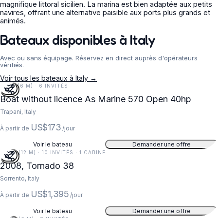
magnifique littoral sicilien. La marina est bien adaptée aux petits
navires, offrant une alternative paisible aux ports plus grands et
animés.
Bateaux disponibles à Italy
Avec ou sans équipage. Réservez en direct auprès d'opérateurs
vérifiés.
Voir tous les bateaux à Italy →
19 FT (6 M) · 6 INVITÉS
Boat without licence As Marine 570 Open 40hp
Trapani, Italy
US$173
À partir de
/jour
Voir le bateau
Demander une offre
38 FT (12 M) · 10 INVITÉS · 1 CABINE
2008, Tornado 38
Sorrento, Italy
US$1,395
À partir de
/jour
Voir le bateau
Demander une offre