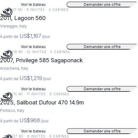
Voir le bateau
Demander une offre
56 FT (17 M) · 8 INVITÉS · 4 CABINES
2011, Lagoon 560
Viareggio, Italy
US$1,167
À partir de
/jour
Voir le bateau
Demander une offre
59 FT (18 M) · 12 INVITÉS · 4 CABINES
2007, Privilege 585 Sagaponack
Arzachena, Italy
US$1,219
À partir de
/jour
Voir le bateau
Demander une offre
49 FT (15 M) · 11 INVITÉS · 6 CABINES
2025, Sailboat Dufour 470 14.9m
Portisco, Italy
US$968
À partir de
/jour
Voir le bateau
Demander une offre
87 FT (27 M) · 8 INVITÉS · 4 CABINES