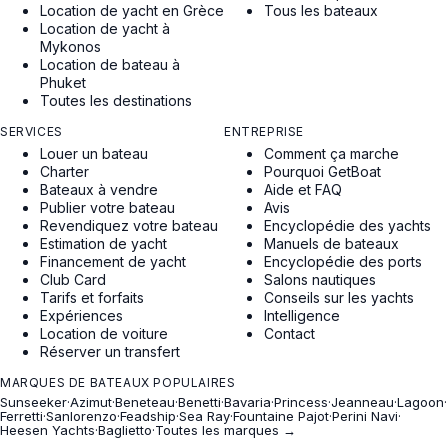
Location de yacht en Grèce
Tous les bateaux
Location de yacht à
Mykonos
Location de bateau à
Phuket
Toutes les destinations
SERVICES
ENTREPRISE
Louer un bateau
Comment ça marche
Charter
Pourquoi GetBoat
Bateaux à vendre
Aide et FAQ
Publier votre bateau
Avis
Revendiquez votre bateau
Encyclopédie des yachts
Estimation de yacht
Manuels de bateaux
Financement de yacht
Encyclopédie des ports
Club Card
Salons nautiques
Tarifs et forfaits
Conseils sur les yachts
Expériences
Intelligence
Location de voiture
Contact
Réserver un transfert
MARQUES DE BATEAUX POPULAIRES
Sunseeker
·
Azimut
·
Beneteau
·
Benetti
·
Bavaria
·
Princess
·
Jeanneau
·
Lagoon
·
Ferretti
·
Sanlorenzo
·
Feadship
·
Sea Ray
·
Fountaine Pajot
·
Perini Navi
·
Heesen Yachts
·
Baglietto
·
Toutes les marques →