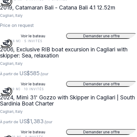
2019, Catamaran Bali - Catana Bali 4.1 12.52m
Cagliari, Italy
Price on request
Voir le bateau
Demander une offre
19 FT (6 M) · 5 INVITÉS
2006, Exclusive RIB boat excursion in Cagliari with
skipper: Sea, relaxation
Cagliari, Italy
US$585
À partir de
/jour
Voir le bateau
Demander une offre
31 FT (9 M) · 10 INVITÉS
2024, Mimì 31' Gozzo with Skipper in Cagliari | South
Sardinia Boat Charter
Cagliari, Italy
US$1,383
À partir de
/jour
Voir le bateau
Demander une offre