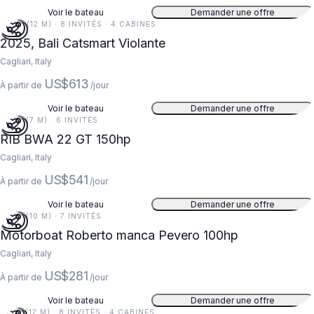
Voir le bateau
Demander une offre
39 FT (12 M) · 8 INVITÉS · 4 CABINES
2025, Bali Catsmart Violante
Cagliari, Italy
US$613
À partir de
/jour
Voir le bateau
Demander une offre
22 FT (7 M) · 6 INVITÉS
RIB BWA 22 GT 150hp
Cagliari, Italy
US$541
À partir de
/jour
Voir le bateau
Demander une offre
33 FT (10 M) · 7 INVITÉS
Motorboat Roberto manca Pevero 100hp
Cagliari, Italy
US$281
À partir de
/jour
Voir le bateau
Demander une offre
41 FT (12 M) · 8 INVITÉS · 4 CABINES