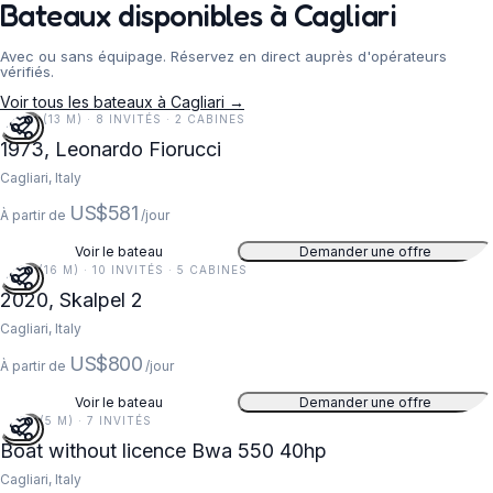
Bateaux disponibles à Cagliari
Avec ou sans équipage. Réservez en direct auprès d'opérateurs
vérifiés.
Voir tous les bateaux à Cagliari →
44 FT (13 M) · 8 INVITÉS · 2 CABINES
5
1973, Leonardo Fiorucci
Cagliari, Italy
US$581
À partir de
/jour
Voir le bateau
Demander une offre
51 FT (16 M) · 10 INVITÉS · 5 CABINES
5
2020, Skalpel 2
Cagliari, Italy
US$800
À partir de
/jour
Voir le bateau
Demander une offre
18 FT (5 M) · 7 INVITÉS
Boat without licence Bwa 550 40hp
Cagliari, Italy