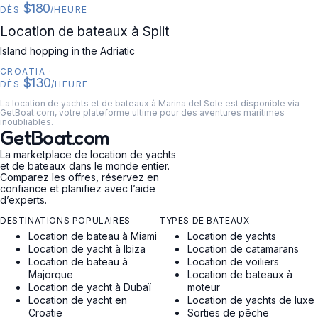
$180
DÈS
/HEURE
CROATIA
Location de bateaux à Split
Island hopping in the Adriatic
CROATIA
·
$130
DÈS
/HEURE
La location de yachts et de bateaux à Marina del Sole est disponible via
GetBoat.com, votre plateforme ultime pour des aventures maritimes
inoubliables.
GetBoat.com
La marketplace de location de yachts
et de bateaux dans le monde entier.
Comparez les offres, réservez en
confiance et planifiez avec l’aide
d’experts.
DESTINATIONS POPULAIRES
TYPES DE BATEAUX
Location de bateau à Miami
Location de yachts
Location de yacht à Ibiza
Location de catamarans
Location de bateau à
Location de voiliers
Majorque
Location de bateaux à
Location de yacht à Dubaï
moteur
Location de yacht en
Location de yachts de luxe
Croatie
Sorties de pêche