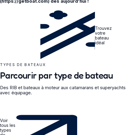
(https://getboat.com) dès aujourd’hui !
Trouvez
votre
bateau
idéal
TYPES DE BATEAUX
Parcourir par type de bateau
Des RIB et bateaux à moteur aux catamarans et superyachts
avec équipage.
Voir
tous les
types
de