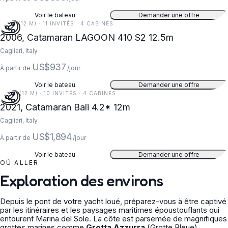
Voir le bateau
Demander une offre
41 FT (12 M) · 11 INVITÉS · 4 CABINES
2006, Catamaran LAGOON 410 S2 12.5m
Cagliari, Italy
US$937
À partir de
/jour
Voir le bateau
Demander une offre
39 FT (12 M) · 10 INVITÉS · 4 CABINES
2021, Catamaran Bali 4.2* 12m
Cagliari, Italy
US$1,894
À partir de
/jour
Voir le bateau
Demander une offre
OÙ ALLER
Exploration des environs
Depuis le pont de votre yacht loué, préparez-vous à être captivé
par les itinéraires et les paysages maritimes époustouflants qui
entourent Marina del Sole. La côte est parsemée de magnifiques
grottes marines comme
Grotta Azzurra
(Grotte Bleue),