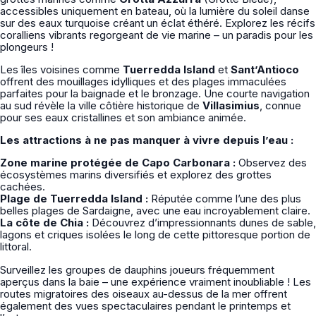
accessibles uniquement en bateau, où la lumière du soleil danse
sur des eaux turquoise créant un éclat éthéré. Explorez les récifs
coralliens vibrants regorgeant de vie marine – un paradis pour les
plongeurs !
Les îles voisines comme
Tuerredda Island
et
Sant’Antioco
offrent des mouillages idylliques et des plages immaculées
parfaites pour la baignade et le bronzage. Une courte navigation
au sud révèle la ville côtière historique de
Villasimius
, connue
pour ses eaux cristallines et son ambiance animée.
Les attractions à ne pas manquer à vivre depuis l’eau :
Zone marine protégée de Capo Carbonara :
Observez des
écosystèmes marins diversifiés et explorez des grottes
cachées.
Plage de Tuerredda Island :
Réputée comme l’une des plus
belles plages de Sardaigne, avec une eau incroyablement claire.
La côte de Chia :
Découvrez d’impressionnants dunes de sable,
lagons et criques isolées le long de cette pittoresque portion de
littoral.
Surveillez les groupes de dauphins joueurs fréquemment
aperçus dans la baie – une expérience vraiment inoubliable ! Les
routes migratoires des oiseaux au-dessus de la mer offrent
également des vues spectaculaires pendant le printemps et