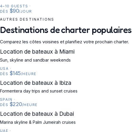
4–10 GUESTS
·
$90
DÈS
/JOUR
AUTRES DESTINATIONS
Destinations de charter populaires
Comparez les côtes voisines et planifiez votre prochain charter.
USA
Location de bateaux à Miami
Sun, skyline and sandbar weekends
USA
·
$145
DÈS
/HEURE
SPAIN
Location de bateaux à Ibiza
Formentera day trips and sunset cruises
SPAIN
·
$220
DÈS
/HEURE
UAE
Location de bateaux à Dubai
Marina skyline & Palm Jumeirah cruises
UAE
·