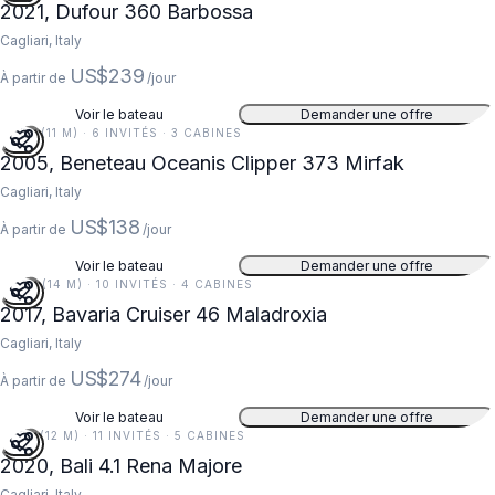
2021, Dufour 360 Barbossa
Cagliari, Italy
US$239
À partir de
/jour
Voir le bateau
Demander une offre
37 FT (11 M) · 6 INVITÉS · 3 CABINES
2005, Beneteau Oceanis Clipper 373 Mirfak
Cagliari, Italy
US$138
À partir de
/jour
Voir le bateau
Demander une offre
47 FT (14 M) · 10 INVITÉS · 4 CABINES
2017, Bavaria Cruiser 46 Maladroxia
Cagliari, Italy
US$274
À partir de
/jour
Voir le bateau
Demander une offre
41 FT (12 M) · 11 INVITÉS · 5 CABINES
2020, Bali 4.1 Rena Majore
Cagliari, Italy