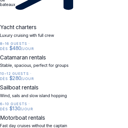
bateaux
YACHT
Yacht charters
Luxury cruising with full crew
8–16 GUESTS
·
$480
DÈS
/JOUR
CATAMARAN
Catamaran rentals
Stable, spacious, perfect for groups
10–12 GUESTS
·
$280
DÈS
/JOUR
SAILBOAT
Sailboat rentals
Wind, sails and slow island hopping
6–10 GUESTS
·
$130
DÈS
/JOUR
MOTORBOAT
Motorboat rentals
Fast day cruises without the captain