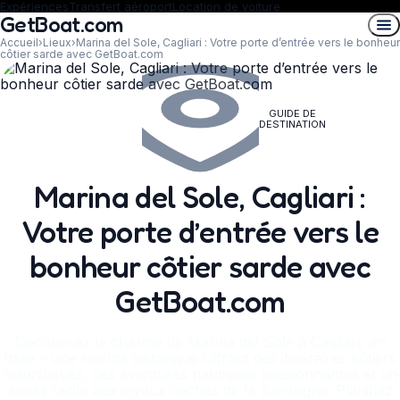
Expériences
Transfert aéroport
Location de voiture
GetBoat.com
Accueil
›
Lieux
›
Marina del Sole, Cagliari : Votre porte d’entrée vers le bonheur
côtier sarde avec GetBoat.com
GUIDE DE
DESTINATION
Marina del Sole, Cagliari :
Votre porte d’entrée vers le
bonheur côtier sarde avec
GetBoat.com
Découvrez le charme de Marina del Sole à Cagliari, en
Italie – une marina historique offrant des itinéraires côtiers
magnifiques, des aventures nautiques passionnantes et un
accès facile aux joyaux cachés de la Sardaigne. Planifiez