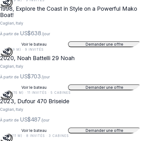
28 FT (9 M) · 9 INVITÉS
1998, Explore the Coast in Style on a Powerful Mako
Boat!
Cagliari, Italy
US$638
À partir de
/jour
Voir le bateau
Demander une offre
31 FT (9 M) · 9 INVITÉS
2020, Noah Battelli 29 Noah
Cagliari, Italy
US$703
À partir de
/jour
Voir le bateau
Demander une offre
49 FT (15 M) · 11 INVITÉS · 5 CABINES
2023, Dufour 470 Briseide
Cagliari, Italy
US$487
À partir de
/jour
Voir le bateau
Demander une offre
35 FT (11 M) · 8 INVITÉS · 3 CABINES