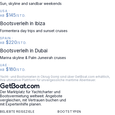
Sun, skyline and sandbar weekends
USA
·
$145
AB
/STD.
SPAIN
Bootsverleih in Ibiza
Formentera day trips and sunset cruises
SPAIN
·
$220
AB
/STD.
UAE
Bootsverleih in Dubai
Marina skyline & Palm Jumeirah cruises
UAE
·
$180
AB
/STD.
Yacht- und Bootsmieten in Okrug Gornji sind über GetBoat.com erhältlich,
Ihre ultimative Plattform für unvergessliche maritime Abenteuer.
GetBoat.com
Der Marktplatz für Yachtcharter und
Bootsvermietung weltweit. Angebote
vergleichen, mit Vertrauen buchen und
mit Expertenhilfe planen.
BELIEBTE REISEZIELE
BOOTSTYPEN