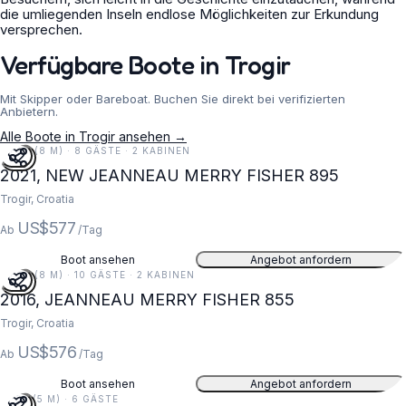
die umliegenden Inseln endlose Möglichkeiten zur Erkundung
versprechen.
Verfügbare Boote in Trogir
Mit Skipper oder Bareboat. Buchen Sie direkt bei verifizierten
Anbietern.
Alle Boote in Trogir ansehen →
26 FT (8 M) · 8 GÄSTE · 2 KABINEN
2021, NEW JEANNEAU MERRY FISHER 895
Trogir, Croatia
US$577
Ab
/Tag
Boot ansehen
Angebot anfordern
26 FT (8 M) · 10 GÄSTE · 2 KABINEN
2016, JEANNEAU MERRY FISHER 855
Trogir, Croatia
US$576
Ab
/Tag
Boot ansehen
Angebot anfordern
16 FT (5 M) · 6 GÄSTE