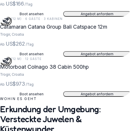
US$166
Ab
/Tag
Boot ansehen
Angebot anfordern
39 FT (12 M) · 6 GÄSTE · 3 KABINEN
Catamaran Catana Group Bali Catspace 12m
Trogir, Croatia
US$262
Ab
/Tag
Boot ansehen
Angebot anfordern
39 FT (12 M) · 12 GÄSTE
Motorboat Colnago 38 Cabin 500hp
Trogir, Croatia
US$973
Ab
/Tag
Boot ansehen
Angebot anfordern
WOHIN ES GEHT
Erkundung der Umgebung:
Versteckte Juwelen &
Küstenwunder