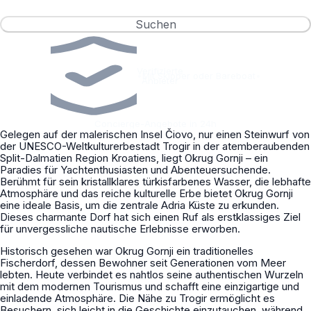
Suchen
Verifizierte
•
Mit Skipper oder Bareboat
•
Anbieter
Concierge-Angebote in 24h
Gelegen auf der malerischen Insel Čiovo, nur einen Steinwurf von
der UNESCO-Weltkulturerbestadt Trogir in der atemberaubenden
Split-Dalmatien Region Kroatiens, liegt Okrug Gornji – ein
Paradies für Yachtenthusiasten und Abenteuersuchende.
Berühmt für sein kristallklares türkisfarbenes Wasser, die lebhafte
Atmosphäre und das reiche kulturelle Erbe bietet Okrug Gornji
eine ideale Basis, um die zentrale Adria Küste zu erkunden.
Dieses charmante Dorf hat sich einen Ruf als erstklassiges Ziel
für unvergessliche nautische Erlebnisse erworben.
Historisch gesehen war Okrug Gornji ein traditionelles
Fischerdorf, dessen Bewohner seit Generationen vom Meer
lebten. Heute verbindet es nahtlos seine authentischen Wurzeln
mit dem modernen Tourismus und schafft eine einzigartige und
einladende Atmosphäre. Die Nähe zu Trogir ermöglicht es
Besuchern, sich leicht in die Geschichte einzutauchen, während