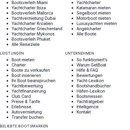
Bootsverleih Miami
Yachtcharter
Yachtcharter Ibiza
Katamaran mieten
Bootsverleih Mallorca
Segelboot mieten
Yachtvermietung Dubai
Motorboot mieten
Yachtcharter Kroatien
Luxusyachten mieten
Yachtcharter Griechenland
Angelcharter
Yachtcharter Mykonos
Alle Boote
Bootsverleih Phuket
Alle Reiseziele
LEISTUNGEN
UNTERNEHMEN
Boot mieten
So funktioniert’s
Charter
Warum GetBoat
Boote zu verkaufen
Hilfe & FAQ
Boot inserieren
Bewertungen
Ihr Boot beanspruchen
Yacht-Lexikon
Yachtbewertung
Bootshandbücher
Yachtfinanzierung
Häfen-Lexikon
Club Card
Bootsmessen
Preise & Tarife
Yachtratgeber
Erlebnisse
Intelligence
Autovermietung
Kontakt
Transfer buchen
BELIEBTE BOOTSMARKEN