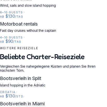
Wind, sails and slow island hopping
6–10 GUESTS
·
$130
AB
/TAG
MOTORBOAT
Motorboat rentals
Fast day cruises without the captain
4–10 GUESTS
·
$90
AB
/TAG
WEITERE REISEZIELE
Beliebte Charter-Reiseziele
Vergleichen Sie nahegelegene Küsten und planen Sie Ihren
nächsten Törn.
CROATIA
Bootsverleih in Split
Island hopping in the Adriatic
CROATIA
·
$130
AB
/STD.
USA
Bootsverleih in Miami