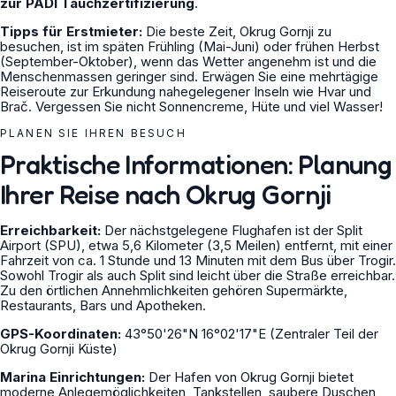
zur PADI Tauchzertifizierung
.
Tipps für Erstmieter:
Die beste Zeit, Okrug Gornji zu
besuchen, ist im späten Frühling (Mai-Juni) oder frühen Herbst
(September-Oktober), wenn das Wetter angenehm ist und die
Menschenmassen geringer sind. Erwägen Sie eine mehrtägige
Reiseroute zur Erkundung nahegelegener Inseln wie Hvar und
Brač. Vergessen Sie nicht Sonnencreme, Hüte und viel Wasser!
PLANEN SIE IHREN BESUCH
Praktische Informationen: Planung
Ihrer Reise nach Okrug Gornji
Erreichbarkeit:
Der nächstgelegene Flughafen ist der Split
Airport (SPU), etwa 5,6 Kilometer (3,5 Meilen) entfernt, mit einer
Fahrzeit von ca. 1 Stunde und 13 Minuten mit dem Bus über Trogir.
Sowohl Trogir als auch Split sind leicht über die Straße erreichbar.
Zu den örtlichen Annehmlichkeiten gehören Supermärkte,
Restaurants, Bars und Apotheken.
GPS-Koordinaten:
43°50'26"N 16°02'17"E (Zentraler Teil der
Okrug Gornji Küste)
Marina Einrichtungen:
Der Hafen von Okrug Gornji bietet
moderne Anlegemöglichkeiten, Tankstellen, saubere Duschen