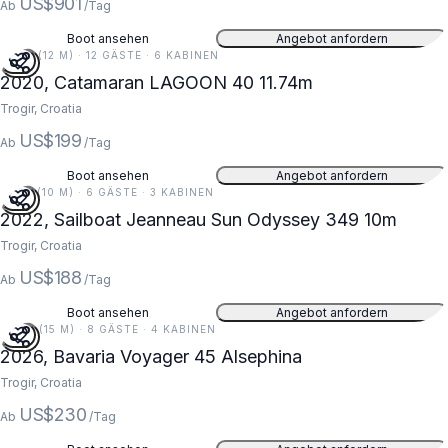
US$901
Ab
/Tag
Boot ansehen
Angebot anfordern
39 FT (12 M) · 12 GÄSTE · 6 KABINEN
2020, Catamaran LAGOON 40 11.74m
Trogir, Croatia
US$199
Ab
/Tag
Boot ansehen
Angebot anfordern
33 FT (10 M) · 6 GÄSTE · 3 KABINEN
2022, Sailboat Jeanneau Sun Odyssey 349 10m
Trogir, Croatia
US$188
Ab
/Tag
Boot ansehen
Angebot anfordern
48 FT (15 M) · 8 GÄSTE · 4 KABINEN
2026, Bavaria Voyager 45 Alsephina
Trogir, Croatia
US$230
Ab
/Tag