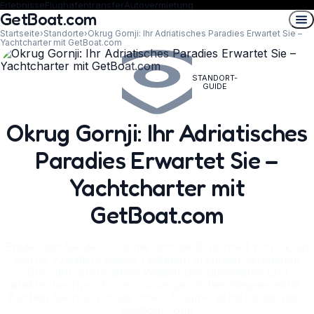
Erlebnisse
Flughafentransfer
Autovermietung
GetBoat.com
Startseite
›
Standorte
›
Okrug Gornji: Ihr Adriatisches Paradies Erwartet Sie –
Yachtcharter mit GetBoat.com
STANDORT-
GUIDE
Okrug Gornji: Ihr Adriatisches
Paradies Erwartet Sie –
Yachtcharter mit
GetBoat.com
Entdecken Sie den Charme und die Schönheit von Okrug
Gornji, Kroatien! Dieser Leitfaden erkundet versteckte
Buchten, aufregende Wassersportaktivitäten und
praktische Tipps für ein unvergessliches Segelerlebnis.
Buchen Sie noch heute Ihren Traum-Yachtcharter über
GetBoat.com!