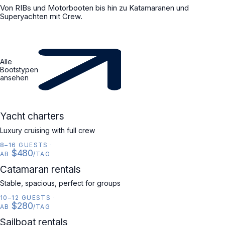
Von RIBs und Motorbooten bis hin zu Katamaranen und
Superyachten mit Crew.
Alle
Bootstypen
ansehen
YACHT
Yacht charters
Luxury cruising with full crew
8–16 GUESTS
·
$480
AB
/TAG
CATAMARAN
Catamaran rentals
Stable, spacious, perfect for groups
10–12 GUESTS
·
$280
AB
/TAG
SAILBOAT
Sailboat rentals