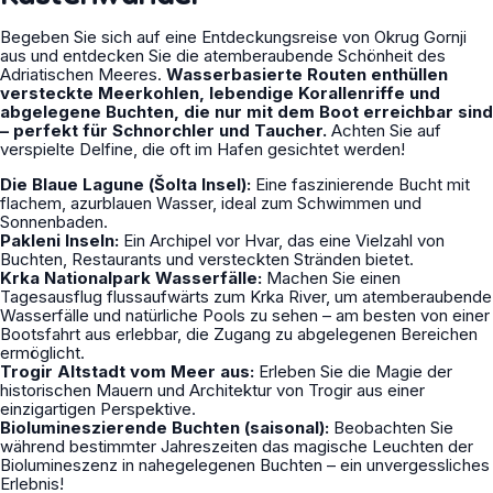
Begeben Sie sich auf eine Entdeckungsreise von Okrug Gornji
aus und entdecken Sie die atemberaubende Schönheit des
Adriatischen Meeres.
Wasserbasierte Routen enthüllen
versteckte Meerkohlen, lebendige Korallenriffe und
abgelegene Buchten, die nur mit dem Boot erreichbar sind
– perfekt für Schnorchler und Taucher.
Achten Sie auf
verspielte Delfine, die oft im Hafen gesichtet werden!
Die Blaue Lagune (Šolta Insel):
Eine faszinierende Bucht mit
flachem, azurblauen Wasser, ideal zum Schwimmen und
Sonnenbaden.
Pakleni Inseln:
Ein Archipel vor Hvar, das eine Vielzahl von
Buchten, Restaurants und versteckten Stränden bietet.
Krka Nationalpark Wasserfälle:
Machen Sie einen
Tagesausflug flussaufwärts zum Krka River, um atemberaubende
Wasserfälle und natürliche Pools zu sehen – am besten von einer
Bootsfahrt aus erlebbar, die Zugang zu abgelegenen Bereichen
ermöglicht.
Trogir Altstadt vom Meer aus:
Erleben Sie die Magie der
historischen Mauern und Architektur von Trogir aus einer
einzigartigen Perspektive.
Biolumineszierende Buchten (saisonal):
Beobachten Sie
während bestimmter Jahreszeiten das magische Leuchten der
Biolumineszenz in nahegelegenen Buchten – ein unvergessliches
Erlebnis!