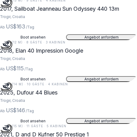
43 FT (13 M) · 9 GÄSTE · 4 KABINEN
2017, Sailboat Jeanneau Sun Odyssey 440 13m
Trogir, Croatia
US$163
Ab
/Tag
Boot ansehen
Angebot anfordern
39 FT (12 M) · 8 GÄSTE · 3 KABINEN
2018, Elan 40 Impression Google
Trogir, Croatia
US$115
Ab
/Tag
Boot ansehen
Angebot anfordern
46 FT (14 M) · 10 GÄSTE · 4 KABINEN
2025, Dufour 44 Blues
Trogir, Croatia
US$146
Ab
/Tag
Boot ansehen
Angebot anfordern
49 FT (15 M) · 11 GÄSTE · 5 KABINEN
2021, D and D Kufner 50 Prestige 1