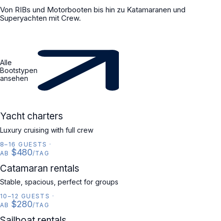
Von RIBs und Motorbooten bis hin zu Katamaranen und
Superyachten mit Crew.
Alle
Bootstypen
ansehen
YACHT
Yacht charters
Luxury cruising with full crew
8–16 GUESTS
·
$480
AB
/TAG
CATAMARAN
Catamaran rentals
Stable, spacious, perfect for groups
10–12 GUESTS
·
$280
AB
/TAG
SAILBOAT
Sailboat rentals