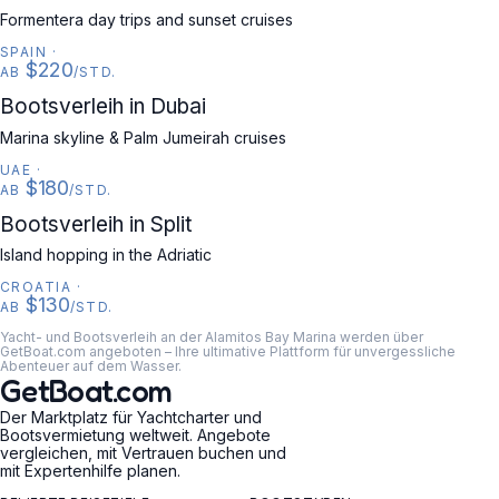
Formentera day trips and sunset cruises
SPAIN
·
$220
AB
/STD.
UAE
Bootsverleih in Dubai
Marina skyline & Palm Jumeirah cruises
UAE
·
$180
AB
/STD.
CROATIA
Bootsverleih in Split
Island hopping in the Adriatic
CROATIA
·
$130
AB
/STD.
Yacht- und Bootsverleih an der Alamitos Bay Marina werden über
GetBoat.com angeboten – Ihre ultimative Plattform für unvergessliche
Abenteuer auf dem Wasser.
GetBoat.com
Der Marktplatz für Yachtcharter und
Bootsvermietung weltweit. Angebote
vergleichen, mit Vertrauen buchen und
mit Expertenhilfe planen.